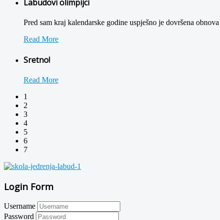
Labudovi olimpijci
Pred sam kraj kalendarske godine uspješno je dovršena obnova 
Read More
Sretno!
Read More
1
2
3
4
5
6
7
Login Form
Username
Password