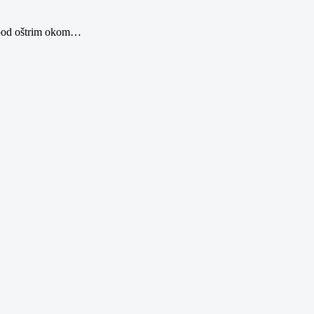
 pod oštrim okom
…