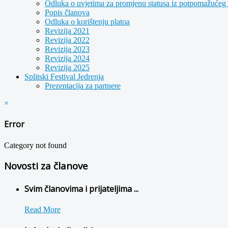
Odluka o uvjetima za promjenu statusa iz potpomažućeg 
Popis članova
Odluka o korištenju platoa
Revizija 2021
Revizija 2022
Revizija 2023
Revizija 2024
Revizija 2025
Splitski Festival Jedrenja
Prezentacija za partnere
×
Error
Category not found
Novosti za članove
Svim članovima i prijateljima ...
Read More