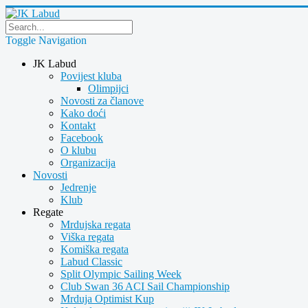
Toggle Navigation
JK Labud
Povijest kluba
Olimpijci
Novosti za članove
Kako doći
Kontakt
Facebook
O klubu
Organizacija
Novosti
Jedrenje
Klub
Regate
Mrdujska regata
Viška regata
Komiška regata
Labud Classic
Split Olympic Sailing Week
Club Swan 36 ACI Sail Championship
Mrduja Optimist Kup