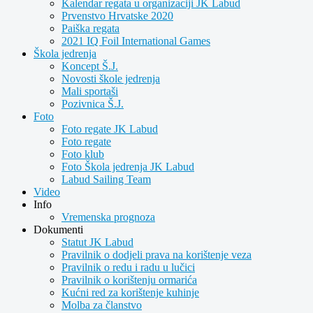
Kalendar regata u organizaciji JK Labud
Prvenstvo Hrvatske 2020
Paiška regata
2021 IQ Foil International Games
Škola jedrenja
Koncept Š.J.
Novosti škole jedrenja
Mali sportaši
Pozivnica Š.J.
Foto
Foto regate JK Labud
Foto regate
Foto klub
Foto Škola jedrenja JK Labud
Labud Sailing Team
Video
Info
Vremenska prognoza
Dokumenti
Statut JK Labud
Pravilnik o dodjeli prava na korištenje veza
Pravilnik o redu i radu u lučici
Pravilnik o korištenju ormarića
Kućni red za korištenje kuhinje
Molba za članstvo