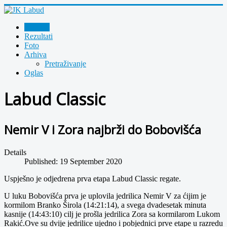
Novosti
Rezultati
Foto
Arhiva
Pretraživanje
Oglas
Labud Classic
Nemir V i Zora najbrži do Bobovišća
Details
Published: 19 September 2020
Uspješno je odjedrena prva etapa Labud Classic regate.
U luku Bobovišća prva je uplovila jedrilica Nemir V za ćijim je
kormilom Branko Širola (14:21:14), a svega dvadesetak minuta
kasnije (14:43:10) cilj je prošla jedrilica Zora sa kormilarom Lukom
Rakić.Ove su dvije jedrilice ujedno i pobjednici prve etape u razredu