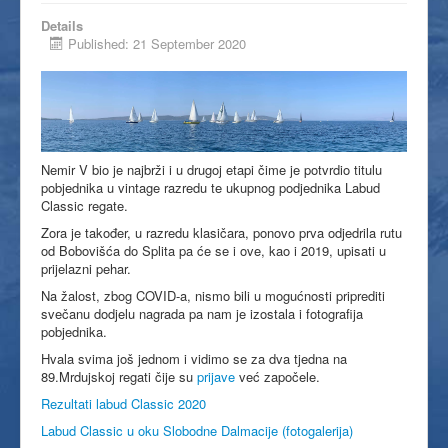
Details
Published: 21 September 2020
Nemir V bio je najbrži i u drugoj etapi čime je potvrdio titulu
pobjednika u vintage razredu te ukupnog podjednika Labud
Classic regate.
Zora je također, u razredu klasičara, ponovo prva odjedrila rutu
od Bobovišća do Splita pa će se i ove, kao i 2019, upisati u
prijelazni pehar.
Na žalost, zbog COVID-a, nismo bili u mogućnosti priprediti
svečanu dodjelu nagrada pa nam je izostala i fotografija
pobjednika.
Hvala svima još jednom i vidimo se za dva tjedna na
89.Mrdujskoj regati čije su
prijave
već započele.
Rezultati labud Classic 2020
Labud Classic u oku Slobodne Dalmacije (fotogalerija)