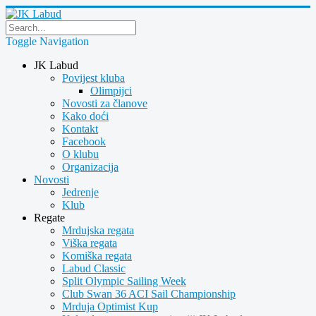
Toggle Navigation
JK Labud
Povijest kluba
Olimpijci
Novosti za članove
Kako doći
Kontakt
Facebook
O klubu
Organizacija
Novosti
Jedrenje
Klub
Regate
Mrdujska regata
Viška regata
Komiška regata
Labud Classic
Split Olympic Sailing Week
Club Swan 36 ACI Sail Championship
Mrduja Optimist Kup