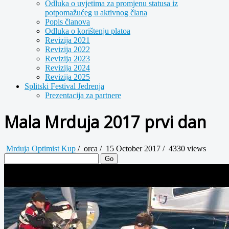
Odluka o uvjetima za promjenu statusa iz
potpomažućeg u aktivnog člana
Popis članova
Odluka o korištenju platoa
Revizija 2021
Revizija 2022
Revizija 2023
Revizija 2024
Revizija 2025
Splitski Festival Jedrenja
Prezentacija za partnere
Mala Mrduja 2017 prvi dan
Mrduja Optimist Kup
/
orca
/
15 October 2017 /
4330 views
Go