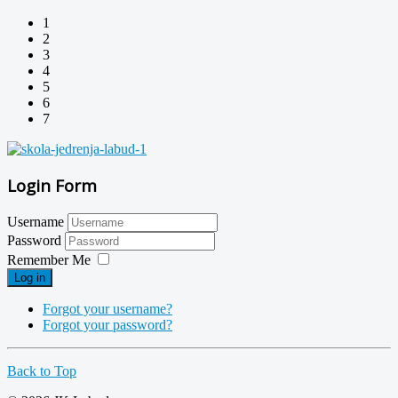
1
2
3
4
5
6
7
Login Form
Username
Password
Remember Me
Log in
Forgot your username?
Forgot your password?
Back to Top