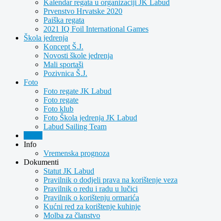
Kalendar regata u organizaciji JK Labud
Prvenstvo Hrvatske 2020
Paiška regata
2021 IQ Foil International Games
Škola jedrenja
Koncept Š.J.
Novosti škole jedrenja
Mali sportaši
Pozivnica Š.J.
Foto
Foto regate JK Labud
Foto regate
Foto klub
Foto Škola jedrenja JK Labud
Labud Sailing Team
Video
Info
Vremenska prognoza
Dokumenti
Statut JK Labud
Pravilnik o dodjeli prava na korištenje veza
Pravilnik o redu i radu u lučici
Pravilnik o korištenju ormarića
Kućni red za korištenje kuhinje
Molba za članstvo