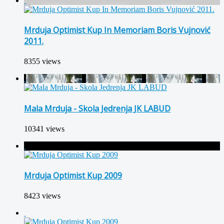
Mrduja Optimist Kup In Memoriam Boris Vujnović
2011.
8355 views
Mala Mrduja - Skola Jedrenja JK LABUD
10341 views
Mrduja Optimist Kup 2009
8423 views