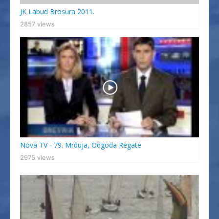
JK Labud Brosura 2011.
2857 views
Nova TV - 79. Mrduja, Odgoda Regate
2975 views