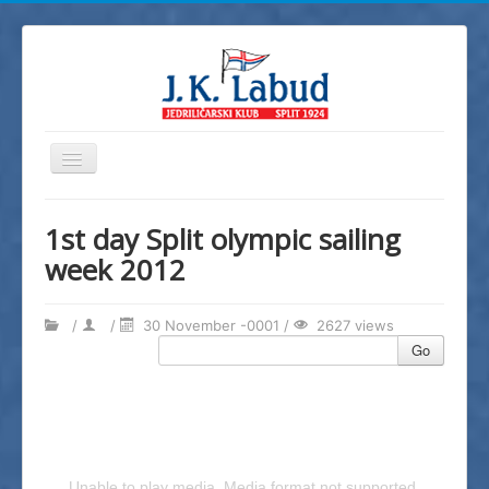
Toggle
Navigation
JK Labud
1st day Split olympic sailing
Novosti
week 2012
Regate
Škola jedrenja
/
/
30 November -0001 /
2627 views
Go
Foto
Video
Info
Dokumenti
Unable to play media. Media format not supported.