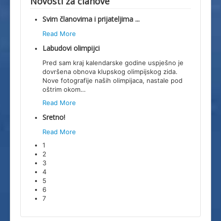
Novosti za članove
Svim članovima i prijateljima ...
Read More
Labudovi olimpijci
Pred sam kraj kalendarske godine uspješno je
dovršena obnova klupskog olimpijskog zida.
Nove fotografije naših olimpijaca, nastale pod
oštrim okom
…
Read More
Sretno!
Read More
1
2
3
4
5
6
7