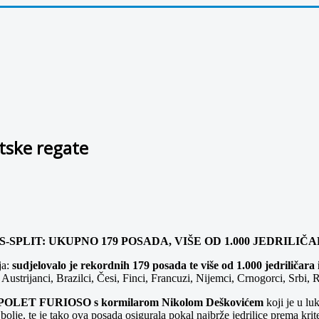
atske regate
-SPLIT: UKUPNO 179 POSADA, VIŠE OD 1.000 JEDRILIČ
ja:
sudjelovalo je rekordnih 179 posada te više od 1.000 jedriličara
e i Austrijanci, Brazilci, Česi, Finci, Francuzi, Nijemci, Crnogorci, Srbi,
POLET FURIOSO s kormilarom Nikolom Deškovićem
koji je u lu
bolje, te je tako ova posada osigurala pokal najbrže jedrilice prema kri