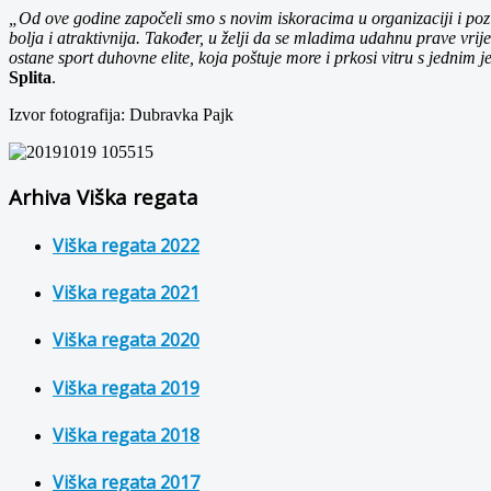
„Od ove godine započeli smo s novim iskoracima u organizaciji i pozic
bolja i atraktivnija. Također, u želji da se mladima udahnu prave vrij
ostane sport duhovne elite, koja poštuje more i prkosi vitru s jedn
Splita
.
Izvor fotografija: Dubravka Pajk
Arhiva Viška regata
Viška regata 2022
Viška regata 2021
Viška regata 2020
Viška regata 2019
Viška regata 2018
Viška regata 2017