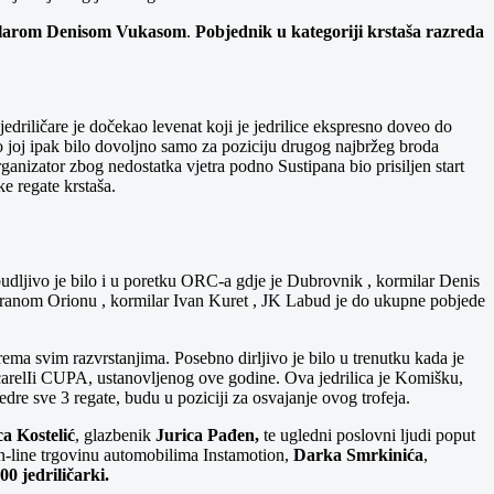
ilarom Denisom Vukasom
.
Pobjednik u kategoriji krstaša razreda
jedriličare je dočekao levenat koji je jedrilice ekspresno doveo do
što joj ipak bilo dovoljno samo za poziciju drugog najbržeg broda
anizator zbog nedostatka vjetra podno Sustipana bio prisiljen start
ke regate krstaša.
udljivo je bilo i u poretku ORC-a gdje je Dubrovnik , kormilar Denis
siranom Orionu , kormilar Ivan Kuret , JK Labud je do ukupne pobjede
ema svim razvrstanjima. Posebno dirljivo je bilo u trenutku kada je
arelIi CUPA, ustanovljenog ove godine. Ova jedrilica je Komišku,
re sve 3 regate, budu u poziciji za osvajanje ovog trofeja.
ca Kostelić
, glazbenik
Jurica Pađen,
te ugledni poslovni ljudi poput
on-line trgovinu automobilima Instamotion,
Darka Smrkinića
,
00 jedriličarki.