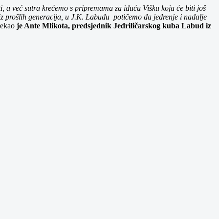
i, a već sutra krećemo s pripremama za iduću Višku koja će biti još
 iz prošlih generacija, u J.K. Labudu potičemo da jedrenje i nadalje
rekao
je Ante Mlikota, predsjednik Jedriličarskog kuba Labud iz