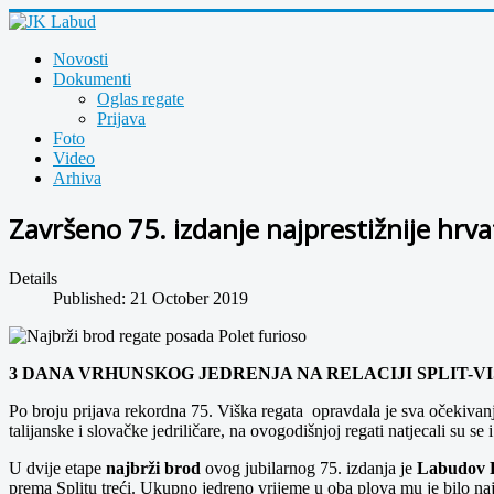
Novosti
Dokumenti
Oglas regate
Prijava
Foto
Video
Arhiva
Završeno 75. izdanje najprestižnije hrv
Details
Published: 21 October 2019
3 DANA VRHUNSKOG JEDRENJA NA RELACIJI SPLIT-VIS
Po broju prijava rekordna 75. Viška regata opravdala je sva očekivan
talijanske i slovačke jedriličare, na ovogodišnjoj regati natjecali su s
U dvije etape
najbrži brod
ovog jubilarnog 75. izdanja je
Labudov 
prema Splitu treći. Ukupno jedreno vrijeme u oba plova mu je bilo naj