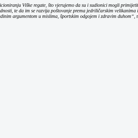
ioniranju Viške regate, što vjerujemo da su i sudionici mogli primijetit
ednosti, te da im se razvija poštovanje prema jedriličarskim velikanima
im jedinim argumentom u mislima, športskim odgojem i zdravim duhom“,