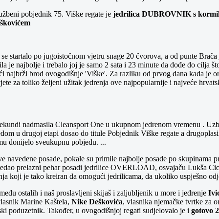
službeni pobjednik 75. Viške regate je
jedrilica DUBROVNIK s korm
škovićem
r se startalo po jugoistočnom vjetru snage 20 čvorova, a od punte Brača 
a je najbolje i trebalo joj je samo 2 sata i 23 minute da dođe do cilja 
 najbrži brod ovogodišnje 'Viške'. Za razliku od prvog dana kada je org
ete za toliko željeni užitak jedrenja ove najpopularnije i najveće hrvats
 26 sekundi nadmasila Cleansport One u ukupnom jedrenom vremenu . Uzb
dom u drugoj etapi dosao do titule Pobjednik Viške regate a drugopla
mu donijelo sveukupnu pobjedu. ...
sve navedene posade, pokale su primile najbolje posade po skupinama pr
predao prelazni pehar posadi jedrilice OVERLOAD, osvajaču Lukša Cic
koji je tako kreiran da omogući jedrilicama, da ukoliko uspješno odjed
eđu ostalih i naš proslavljeni skijaš i zaljubljenik u more i jedrenje
Ivi
lasnik Marine Kaštela,
Nike Deškovića
, vlasnika njemačke tvrtke za 
ski poduzetnik. Također, u ovogodišnjoj regati sudjelovalo je i
gotovo 2