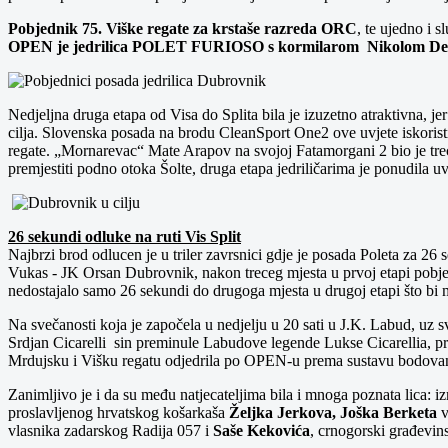
Pobjednik 75. Viške regate za krstaše razreda ORC
, te ujedno i 
OPEN je jedrilica POLET FURIOSO s kormilarom Nikolom De
Nedjeljna druga etapa od Visa do Splita bila je izuzetno atraktivna, je
cilja. Slovenska posada na brodu CleanSport One2 ove uvjete iskoristil
regate. „Mornarevac“ Mate Arapov na svojoj Fatamorgani 2 bio je treći
premjestiti podno otoka Šolte, druga etapa jedriličarima je ponudila uvj
26 sekundi odluke na ruti Vis Split
Najbrzi brod odlucen je u triler zavrsnici gdje je posada Poleta za
Vukas - JK Orsan Dubrovnik, nakon treceg mjesta u prvoj etapi pobje
nedostajalo samo 26 sekundi do drugoga mjesta u drugoj etapi što bi 
Na svečanosti koja je započela u nedjelju u 20 sati u J.K. Labud, uz 
Srdjan Cicarelli sin preminule Labudove legende Lukse Cicarellia, 
Mrdujsku i Višku regatu odjedrila po OPEN-u prema sustavu bodovanja 
Zanimljivo je i da su među natjecateljima bila i mnoga poznata lica: izm
proslavljenog hrvatskog košarkaša
Željka Jerkova, Joška Berketa
v
vlasnika zadarskog Radija 057 i
Saše Kekovića
, crnogorski građevin