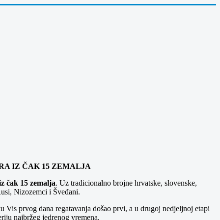
ARA IZ ČAK 15 ZEMALJA
 iz čak 15 zemalja
. Uz tradicionalno brojne hrvatske, slovenske,
 Rusi, Nizozemci i Šveđani.
ku Vis prvog dana regatavanja došao prvi, a u drugoj nedjeljnoj etapi
teriju najbržeg jedrenog vremena.