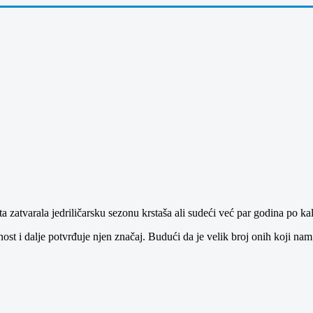
ta zatvarala jedriličarsku sezonu krstaša ali sudeći već par godina po k
jnost i dalje potvrđuje njen značaj. Budući da je velik broj onih koji nam 