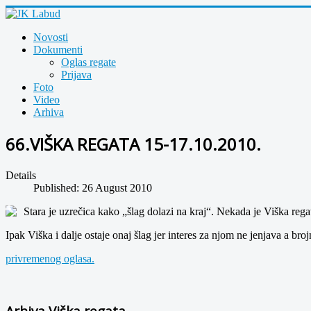
Novosti
Dokumenti
Oglas regate
Prijava
Foto
Video
Arhiva
66.VIŠKA REGATA 15-17.10.2010.
Details
Published: 26 August 2010
Stara je uzrečica kako „šlag dolazi na kraj“. Nekada je Viška rega
Ipak Viška i dalje ostaje onaj šlag jer interes za njom ne jenjava a bro
privremenog oglasa.
Arhiva Viška regata