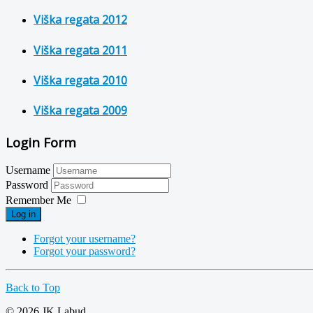
Viška regata 2012
Viška regata 2011
Viška regata 2010
Viška regata 2009
Login Form
Username
Password
Remember Me
Log in
Forgot your username?
Forgot your password?
Back to Top
© 2026 JK Labud