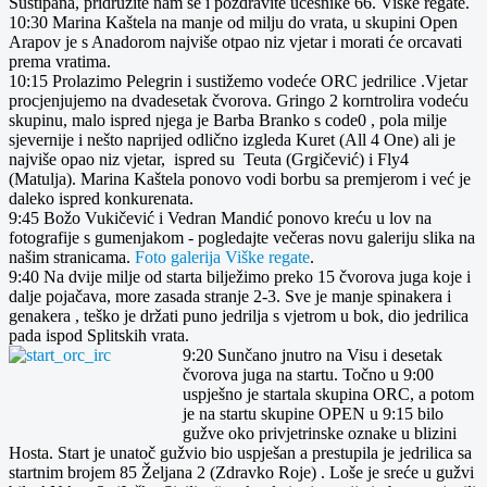
Sustipana, pridružite nam se i pozdravite učesnike 66. Viške regate.
10:30 Marina Kaštela na manje od milju do vrata, u skupini Open
Arapov je s Anadorom najviše otpao niz vjetar i morati će orcavati
prema vratima.
10:15 Prolazimo Pelegrin i sustižemo vodeće ORC jedrilice .Vjetar
procjenjujemo na dvadesetak čvorova. Gringo 2 korntrolira vodeću
skupinu, malo ispred njega je Barba Branko s code0 , pola milje
sjevernije i nešto naprijed odlično izgleda Kuret (All 4 One) ali je
najviše opao niz vjetar, ispred su Teuta (Grgičević) i Fly4
(Matulja). Marina Kaštela ponovo vodi borbu sa premjerom i već je
daleko ispred konkurenata.
9:45 Božo Vukičević i Vedran Mandić ponovo kreću u lov na
fotografije s gumenjakom - pogledajte večeras novu galeriju slika na
našim stranicama.
Foto galerija Viške regate
.
9:40 Na dvije milje od starta bilježimo preko 15 čvorova juga koje i
dalje pojačava, more zasada stranje 2-3. Sve je manje spinakera i
genakera , teško je držati puno jedrilja s vjetrom u bok, dio jedrilica
pada ispod Splitskih vrata.
9:20 Sunčano jnutro na Visu i desetak
čvorova juga na startu. Točno u 9:00
uspješno je startala skupina ORC, a potom
je na startu skupine OPEN u 9:15 bilo
gužve oko privjetrinske oznake u blizini
Hosta. Start je unatoč gužvio bio uspješan a prestupila je jedrilica sa
startnim brojem 85 Željana 2 (Zdravko Roje) . Loše je sreće u gužvi