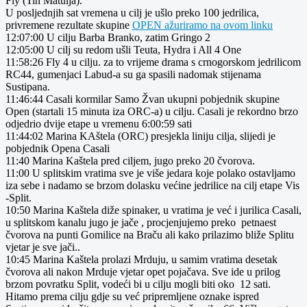
Fly (Tin Matulja).
U posljednjih sat vremena u cilj je ušlo preko 100 jedrilica,
privremene rezultate skupine
OPEN ažuriramo na ovom linku
12:07:00 U cilju Barba Branko, zatim Gringo 2
12:05:00 U cilj su redom ušli Teuta, Hydra i All 4 One
11:58:26 Fly 4 u cilju. za to vrijeme drama s crnogorskom jedrilicom
RC44, gumenjaci Labud-a su ga spasili nadomak stijenama
Sustipana.
11:46:44 Casali kormilar Samo Žvan ukupni pobjednik skupine
Open (startali 15 minuta iza ORC-a) u cilju. Casali je rekordno brzo
odjedrio dvije etape u vremenu 6:00:59 sati
11:44:02 Marina KAštela (ORC) presjekla liniju cilja, slijedi je
pobjednik Opena Casali
11:40 Marina Kaštela pred ciljem, jugo preko 20 čvorova.
11:00 U splitskim vratima sve je više jedara koje polako ostavljamo
iza sebe i nadamo se brzom dolasku većine jedrilice na cilj etape Vis
-Split.
10:50 Marina Kaštela diže spinaker, u vratima je već i jurilica Casali,
u splitskom kanalu jugo je jače , procjenjujemo preko petnaest
čvorova na punti Gomilice na Braču ali kako prilazimo bliže Splitu
vjetar je sve jači..
10:45 Marina Kaštela prolazi Mrduju, u samim vratima desetak
čvorova ali nakon Mrduje vjetar opet pojačava. Sve ide u prilog
brzom povratku Split, vodeći bi u cilju mogli biti oko 12 sati.
Hitamo prema cilju gdje su već pripremljene oznake ispred