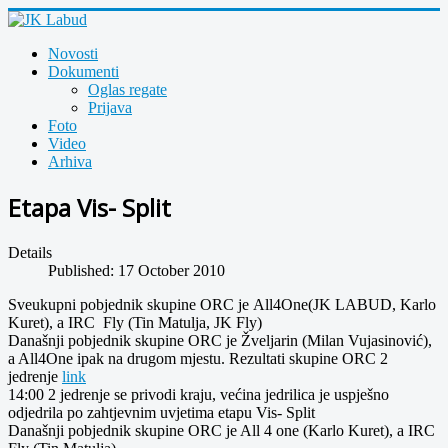
Novosti
Dokumenti
Oglas regate
Prijava
Foto
Video
Arhiva
Etapa Vis- Split
Details
Published: 17 October 2010
Sveukupni pobjednik skupine ORC je All4One(JK LABUD, Karlo
Kuret), a IRC Fly (Tin Matulja, JK Fly)
Današnji pobjednik skupine ORC je Žveljarin (Milan Vujasinović),
a All4One ipak na drugom mjestu. Rezultati skupine ORC 2
jedrenje
link
14:00 2 jedrenje se privodi kraju, većina jedrilica je uspješno
odjedrila po zahtjevnim uvjetima etapu Vis- Split
Današnji pobjednik skupine ORC je All 4 one (Karlo Kuret), a IRC