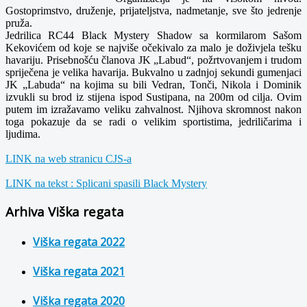
Gostoprimstvo, druženje, prijateljstva, nadmetanje, sve što jedrenje
pruža.
Jedrilica RC44 Black Mystery Shadow sa kormilarom Sašom
Kekovićem od koje se najviše očekivalo za malo je doživjela tešku
havariju. Prisebnošću članova JK „Labud“, požrtvovanjem i trudom
spriječena je velika havarija. Bukvalno u zadnjoj sekundi gumenjaci
JK „Labuda“ na kojima su bili Vedran, Tonči, Nikola i Dominik
izvukli su brod iz stijena ispod Sustipana, na 200m od cilja. Ovim
putem im izražavamo veliku zahvalnost. Njihova skromnost nakon
toga pokazuje da se radi o velikim sportistima, jedriličarima i
ljudima.
LINK na web stranicu CJS-a
LINK na tekst : Splicani spasili Black Mystery
Arhiva Viška regata
Viška regata 2022
Viška regata 2021
Viška regata 2020