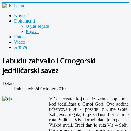
Novosti
Dokumenti
Oglas regate
Prijava
Foto
Video
Arhiva
Labudu zahvalio i Crnogorski
jedriličarski savez
Details
Published: 24 October 2010
Viška regata koja je izuzetno popularna
kod jedriličara u Crnoj Gori. Ove godine
učestvovale su 4 posade iz Crne Gore.
Zahtjevna regata, traje 3 dana. Prvi dan je
ruta Split – Vis. Drugi dan je regata u
Viškoj uvali. Treći dan je ruta Vis – Split.
Organizacija je na visokom nivou.