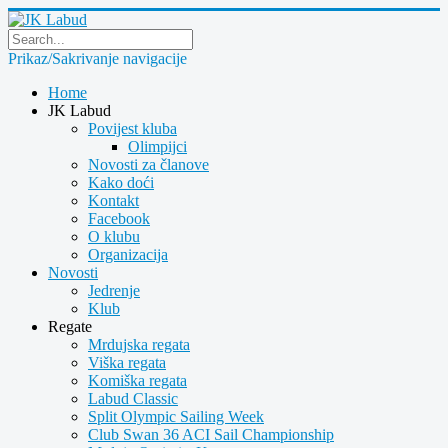
Prikaz/Sakrivanje navigacije
Home
JK Labud
Povijest kluba
Olimpijci
Novosti za članove
Kako doći
Kontakt
Facebook
O klubu
Organizacija
Novosti
Jedrenje
Klub
Regate
Mrdujska regata
Viška regata
Komiška regata
Labud Classic
Split Olympic Sailing Week
Club Swan 36 ACI Sail Championship