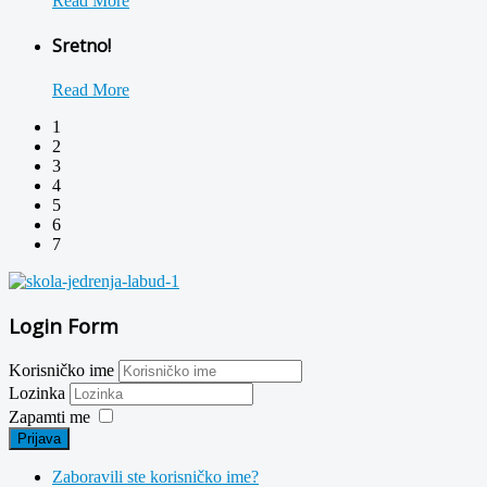
Read More
Sretno!
Read More
1
2
3
4
5
6
7
Login Form
Korisničko ime
Lozinka
Zapamti me
Prijava
Zaboravili ste korisničko ime?