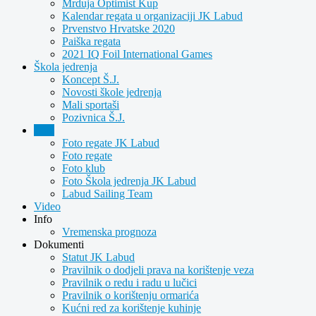
Mrduja Optimist Kup
Kalendar regata u organizaciji JK Labud
Prvenstvo Hrvatske 2020
Paiška regata
2021 IQ Foil International Games
Škola jedrenja
Koncept Š.J.
Novosti škole jedrenja
Mali sportaši
Pozivnica Š.J.
Foto
Foto regate JK Labud
Foto regate
Foto klub
Foto Škola jedrenja JK Labud
Labud Sailing Team
Video
Info
Vremenska prognoza
Dokumenti
Statut JK Labud
Pravilnik o dodjeli prava na korištenje veza
Pravilnik o redu i radu u lučici
Pravilnik o korištenju ormarića
Kućni red za korištenje kuhinje