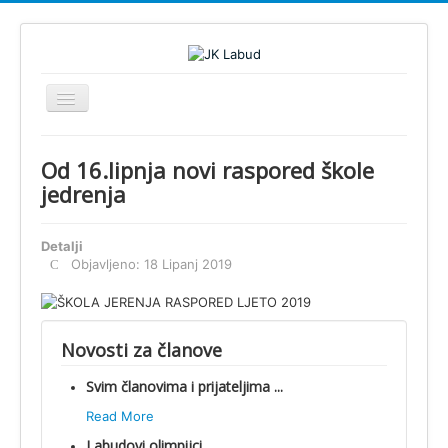
Prikaz/Sakrivanje
navigacije
Home
Od 16.lipnja novi raspored škole
JK Labud
jedrenja
Novosti
Detalji
Regate
Objavljeno: 18 Lipanj 2019
Škola jedrenja
Foto
Novosti za članove
Video
Info
Svim članovima i prijateljima ...
Dokumenti
Read More
Labudovi olimpijci
Splitski Festival Jedrenja