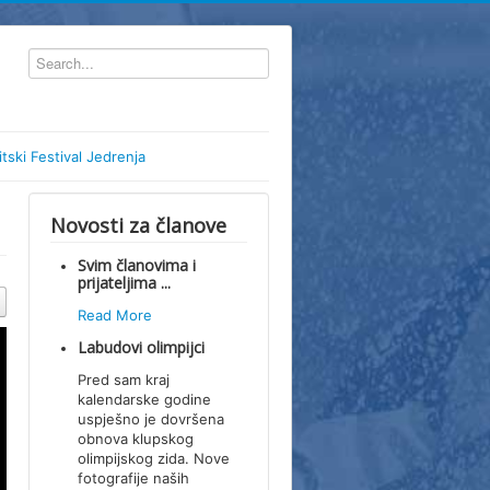
itski Festival Jedrenja
Novosti za članove
Svim članovima i
prijateljima ...
Read More
Labudovi olimpijci
Pred sam kraj
kalendarske godine
uspješno je dovršena
obnova klupskog
olimpijskog zida. Nove
fotografije naših