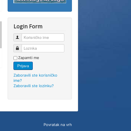
Login Form
Korisničko ime
Lozinka
Zapamti me
Prijava
Zaboravili ste korisničko
ime?
Zaboravili ste lozinku?
Povratak na vrh