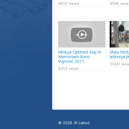
4932 views
4596 view
Mrduja Optimist Kup In
Mala Mrdu
Memoriam Boris
Jedrenja 
Vujnović 2011.
10341 vie
8353 views
© 2026 JK Labud