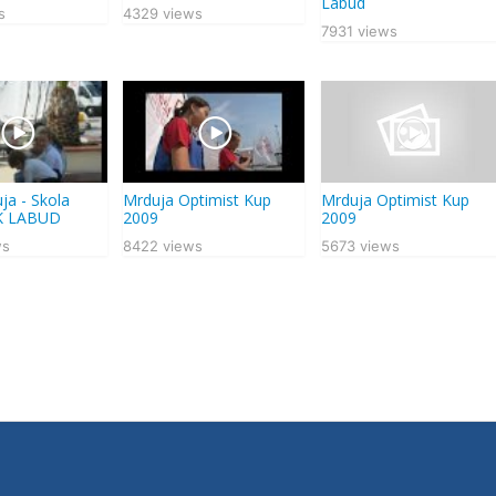
Labud
s
4329 views
7931 views
ja - Skola
Mrduja Optimist Kup
Mrduja Optimist Kup
JK LABUD
2009
2009
ws
8422 views
5673 views