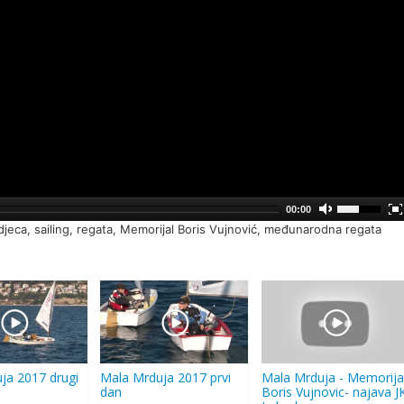
00:00
 djeca, sailing, regata, Memorijal Boris Vujnović, međunarodna regata
ja 2017 drugi
Mala Mrduja 2017 prvi
Mala Mrduja - Memorija
dan
Boris Vujnovic- najava J