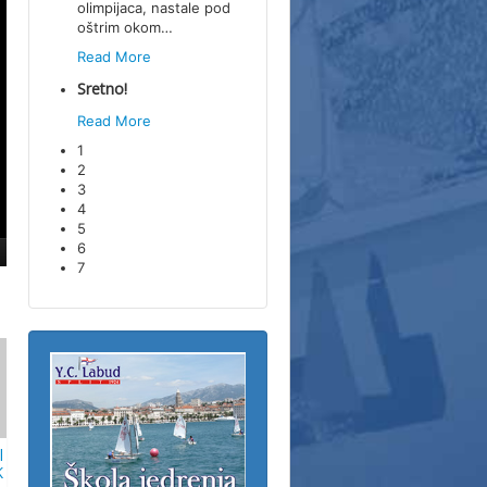
olimpijaca, nastale pod
oštrim okom
…
Read More
Sretno!
Read More
1
2
3
4
5
6
7
l
K