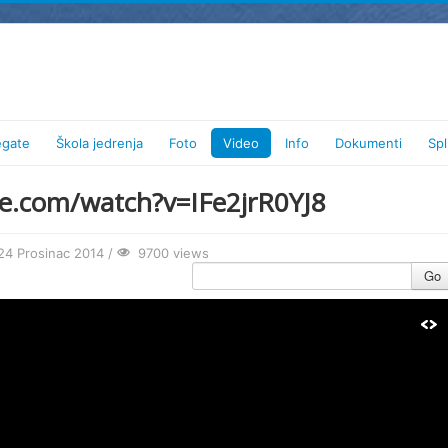
egate
Škola jedrenja
Foto
Video
Info
Dokumenti
Spl
e.com/watch?v=IFe2jrR0YJ8
4 Prosinac 2014 /
9700 views
Go