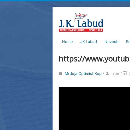
Home
JK Labud
Novosti
R
https://www.youtub
Mrduja Optimist Kup
/
alen
/
2