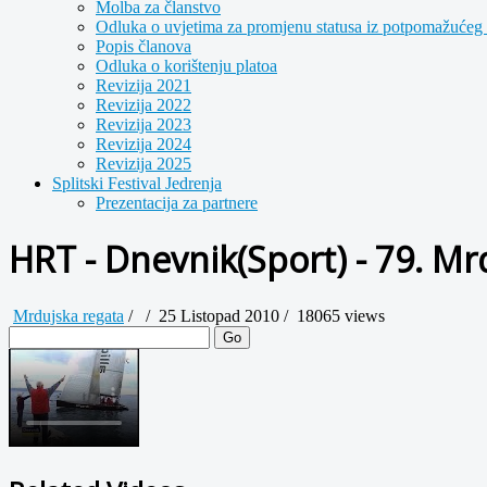
Molba za članstvo
Odluka o uvjetima za promjenu statusa iz potpomažućeg 
Popis članova
Odluka o korištenju platoa
Revizija 2021
Revizija 2022
Revizija 2023
Revizija 2024
Revizija 2025
Splitski Festival Jedrenja
Prezentacija za partnere
HRT - Dnevnik(Sport) - 79. Mr
Mrdujska regata
/
/
25 Listopad 2010 /
18065 views
Go