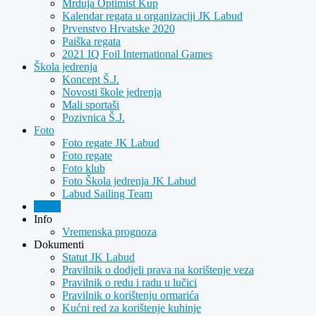
Mrduja Optimist Kup
Kalendar regata u organizaciji JK Labud
Prvenstvo Hrvatske 2020
Paiška regata
2021 IQ Foil International Games
Škola jedrenja
Koncept Š.J.
Novosti škole jedrenja
Mali sportaši
Pozivnica Š.J.
Foto
Foto regate JK Labud
Foto regate
Foto klub
Foto Škola jedrenja JK Labud
Labud Sailing Team
Video
Info
Vremenska prognoza
Dokumenti
Statut JK Labud
Pravilnik o dodjeli prava na korištenje veza
Pravilnik o redu i radu u lučici
Pravilnik o korištenju ormarića
Kućni red za korištenje kuhinje