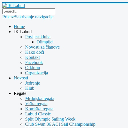
Prikaz/Sakrivanje navigacije
Home
JK Labud
Povijest kluba
Olimpijci
Novosti za članove
Kako doći
Kontakt
Facebook
O klubu
Organizacija
Novosti
Jedrenje
Klub
Regate
Mrdujska regata
Viška regata
Komiška regata
Labud Classic
Split Olympic Sailing Week
Club Swan 36 ACI Sail Championship