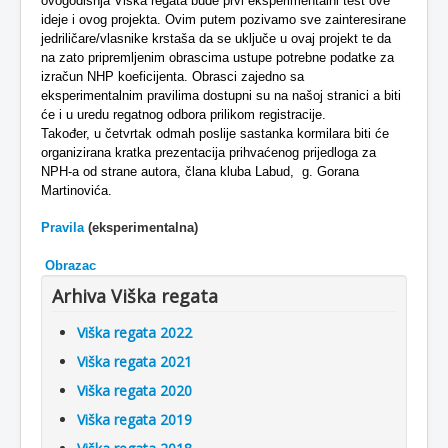
ovogodišnja Viška regata bude prvi eksperimentalni test ove
ideje i ovog projekta. Ovim putem pozivamo sve zainteresirane
jedriličare/vlasnike krstaša da se uključe u ovaj projekt te da
na zato pripremljenim obrascima ustupe potrebne podatke za
izračun NHP koeficijenta. Obrasci zajedno sa
eksperimentalnim pravilima dostupni su na našoj stranici a biti
će i u uredu regatnog odbora prilikom registracije.
Također, u četvrtak odmah poslije sastanka kormilara biti će
organizirana kratka prezentacija prihvaćenog prijedloga za
NPH-a od strane autora, člana kluba Labud, g. Gorana
Martinovića.
Pravila
(eksperimentalna)
Obrazac
Arhiva Viška regata
Viška regata 2022
Viška regata 2021
Viška regata 2020
Viška regata 2019