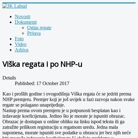
Novosti
Dokumenti
Oglas regate
Prijava
Foto
Video
Arhiva
Viška regata i po NHP-u
Details
Published: 17 October 2017
Kao i prošlih godine i ovogodišnja Viška regata će se jedriti prema
NHP premjeru. Premjer koji je još uvijek u fazi razvoja nakon svake
regate se polagano unaprijeđuje.
Nastup prema ovom premjeru je u potpunosti besplatan kao i
izdavanje koeficijenata. Jedino što je morate je ispuniti obrazac.
Obrazac je dostupan u online obliku na linku ispod teksta ili ga
zatražite prilikom registraciju u regatnom uredu. Jedna mala
napomena, morate ispuniti sve podatke u obrascu jer bez njih neće