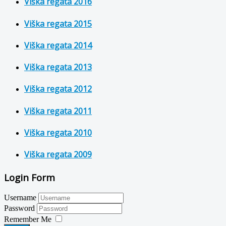
Viška regata 2016
Viška regata 2015
Viška regata 2014
Viška regata 2013
Viška regata 2012
Viška regata 2011
Viška regata 2010
Viška regata 2009
Login Form
Username
Password
Remember Me