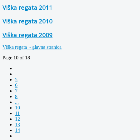
Viška regata 2011
Viška regata 2010
Viška regata 2009
Viška regata - glavna stranica
Page 10 of 18
5
6
7
8
...
10
11
12
13
14