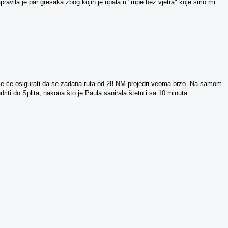
avila je par grešaka zbog kojih je upala u "rupe bez vjetra" koje smo mi
tnije će osigurati da se zadana ruta od 28 NM projedri veoma brzo. Na samom
driti do Splita, nakona što je Paula sanirala štetu i sa 10 minuta