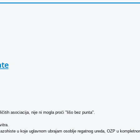
ate
ičitih asociacija, nije ni mogla proći "lišo bez punta".
vitra.
azohiste u koje uglavnom ubrajam osoblje regatnog ureda, OZP u kompletnom sa