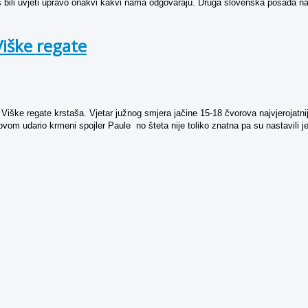
ili uvjeti upravo onakvi kakvi nama odgovaraju. Druga slovenska posada napr
Viške regate
a Viške regate krstaša. Vjetar južnog smjera jačine 15-18 čvorova najvjeroja
rovom udario krmeni spojler Paule no šteta nije toliko znatna pa su nastavili je