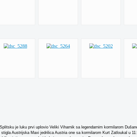
plitsku je luku prvi uplovio Veliki Viharnik sa legendarnim kormilarom Dušanom
it stigla Austrijska Maxi jedrilica Austria one sa kormilarom Kurt Zatloukal u 11