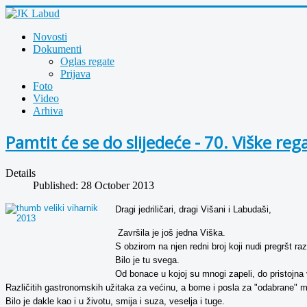
Novosti
Dokumenti
Oglas regate
Prijava
Foto
Video
Arhiva
Pamtit će se do slijedeće - 70. Viške reg
Details
Published: 28 October 2013
Dragi jedriličari, dragi Višani i Labudaši,
Završila je još jedna Viška.
S obzirom na njen redni broj koji nudi pregršt razl
Bilo je tu svega.
Od bonace u kojoj su mnogi zapeli, do pristojna 
Različitih gastronomskih užitaka za većinu, a bome i posla za "odabrane" m
Bilo je dakle kao i u životu, smija i suza, veselja i tuge.