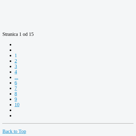
Stranica 1 od 15
1
2
3
4
...
6
7
8
9
10
Back to Top