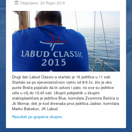
Objavljeno: 20 Rujan 2015
Drugi dan Labud Classic-a startalo je 16 jedrilica u 11 sati.
Startalo se po sjeveroistočnom vjetru od 8-9 čv, što je oko
punte Brača pojačalo da bi uskoro i palo, no sve su jedrilice
ušle u cilj do 13:45 sati. Ukupni pobjednik u skupini
stakloplastičara je jedrilica Blue, kormilara Zvonimira Bečića iz
Jk Mornar, dok je kod drvenaša prva jedrilica Jadran, kormilara
Marko Bakašun, JK Labud.
Rezultati po grupama ukupno