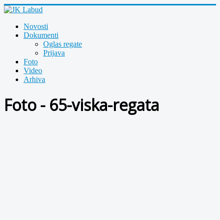
Novosti
Dokumenti
Oglas regate
Prijava
Foto
Video
Arhiva
Foto - 65-viska-regata