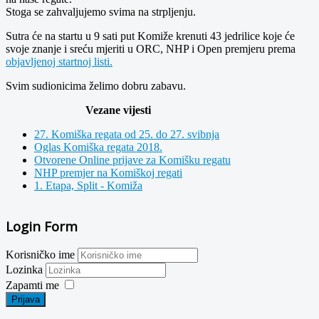
Stoga se zahvaljujemo svima na strpljenju.
Sutra će na startu u 9 sati put Komiže krenuti 43 jedrilice koje će
svoje znanje i sreću mjeriti u ORC, NHP i Open premjeru prema
objavljenoj startnoj listi.
Svim sudionicima želimo dobru zabavu.
Vezane vijesti
27. Komiška regata od 25. do 27. svibnja
Oglas Komiška regata 2018.
Otvorene Online prijave za Komišku regatu
NHP premjer na Komiškoj regati
1. Etapa, Split - Komiža
Login Form
Korisničko ime
Lozinka
Zapamti me
Prijava