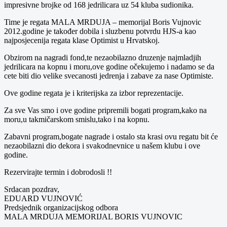
impresivne brojke od 168 jedrilicara uz 54 kluba sudionika.
Time je regata MALA MRDUJA – memorijal Boris Vujnovic
2012.godine je također dobila i sluzbenu potvrdu HJS-a kao
najposjecenija regata klase Optimist u Hrvatskoj.
Obzirom na nagradi fond,te nezaobilazno druzenje najmladjih
jedrilicara na kopnu i moru,ove godine očekujemo i nadamo se da
cete biti dio velike svecanosti jedrenja i zabave za nase Optimiste.
Ove godine regata je i kriterijska za izbor reprezentacije.
Za sve Vas smo i ove godine pripremili bogati program,kako na
moru,u takmičarskom smislu,tako i na kopnu.
Zabavni program,bogate nagrade i ostalo sta krasi ovu regatu bit će
nezaobilazni dio dekora i svakodnevnice u našem klubu i ove
godine.
Rezervirajte termin i dobrodosli !!
Srdacan pozdrav,
EDUARD VUJNOVIĆ
Predsjednik organizacijskog odbora
MALA MRDUJA MEMORIJAL BORIS VUJNOVIC