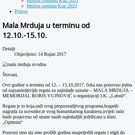
Mrduja Optimist Kup 2021
Mrduja optimist Kup 2023
Prijave
Mala Mrduja u terminu od
12.10.-15.10.
Detalji
Objavljeno: 14 Rujan 2017
Štovani,
Ove godine u terminu od 12. – 15.10.2017. čeka nas ponovno jedna
od najzanimljivijih regata za najmlađe uzraste – MALA MRDUJA –
MEMORIJAL BORIS VUJNOVIĆ u organizaciji J.K. „Labud“.
Regata je to koja,radi svog prepoznatljivog programa,bogatih
nagrada za ucesnike,te svog humanitarnog karaktera,uvijek rado
bude posjecena od strane nasih najmladjih jedrilicara u klasi
„Optimist“
Ponosni smo sta smo prošlih godina unaprijedili regatu i stigli do