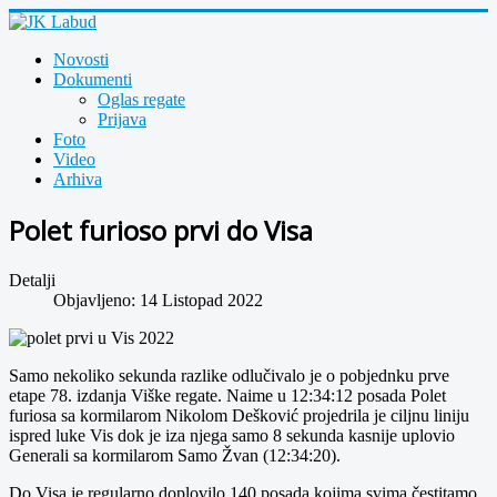
Novosti
Dokumenti
Oglas regate
Prijava
Foto
Video
Arhiva
Polet furioso prvi do Visa
Detalji
Objavljeno: 14 Listopad 2022
Samo nekoliko sekunda razlike odlučivalo je o pobjednku prve
etape 78. izdanja Viške regate. Naime u 12:34:12 posada Polet
furiosa sa kormilarom Nikolom Dešković projedrila je ciljnu liniju
ispred luke Vis dok je iza njega samo 8 sekunda kasnije uplovio
Generali sa kormilarom Samo Žvan (12:34:20).
Do Visa je regularno doplovilo 140 posada kojima svima čestitamo.