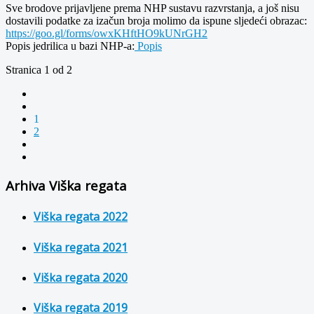
Sve brodove prijavljene prema NHP sustavu razvrstanja, a još nisu
dostavili podatke za izačun broja molimo da ispune sljedeći obrazac:
https://goo.gl/forms/owxKHftHO9kUNrGH2
Popis jedrilica u bazi NHP-a:
Popis
Stranica 1 od 2
1
2
Arhiva Viška regata
Viška regata 2022
Viška regata 2021
Viška regata 2020
Viška regata 2019