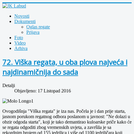
Novosti
Dokumenti
Oglas regate
Prijava
Foto
Video
Arhiva
72. Viška regata, u oba plova najveća i
najdinamičnija do sada
Detalji
Objavljeno: 17 Listopad 2016
Ovogodišnja "Viška regata" je iza nas. Počela je i dan prije starta,
jasnom porukom regatnog odbora poslanom u javnost: "Ne dolazi u
obzir odgoda starta", koji je tako demantirao kuloarske priče kako će
se regata odgoditi zbog vremenskih uvjeta, a završila je sa
rekordnim brojem od 155 jedrilica i više od 1100 jedriličara koji