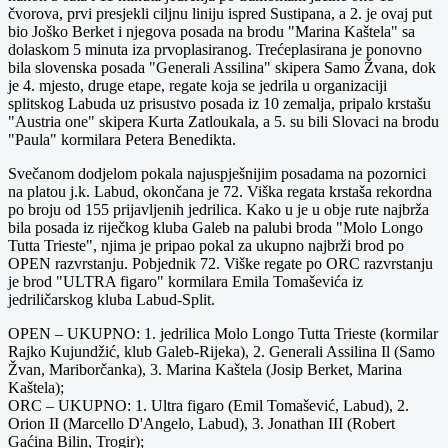
čvorova, prvi presjekli ciljnu liniju ispred Sustipana, a 2. je ovaj put
bio Joško Berket i njegova posada na brodu "Marina Kaštela" sa
dolaskom 5 minuta iza prvoplasiranog. Trećeplasirana je ponovno
bila slovenska posada "Generali Assilina" skipera Samo Žvana, dok
je 4. mjesto, druge etape, regate koja se jedrila u organizaciji
splitskog Labuda uz prisustvo posada iz 10 zemalja, pripalo krstašu
"Austria one" skipera Kurta Zatloukala, a 5. su bili Slovaci na brodu
"Paula" kormilara Petera Benedikta.
Svečanom dodjelom pokala najuspješnijim posadama na pozornici
na platou j.k. Labud, okončana je 72. Viška regata krstaša rekordna
po broju od 155 prijavljenih jedrilica. Kako u je u obje rute najbrža
bila posada iz riječkog kluba Galeb na palubi broda "Molo Longo
Tutta Trieste", njima je pripao pokal za ukupno najbrži brod po
OPEN razvrstanju. Pobjednik 72. Viške regate po ORC razvrstanju
je brod "ULTRA figaro" kormilara Emila Tomaševića iz
jedriličarskog kluba Labud-Split.
OPEN – UKUPNO: 1. jedrilica Molo Longo Tutta Trieste (kormilar
Rajko Kujundžić, klub Galeb-Rijeka), 2. Generali Assilina Il (Samo
Žvan, Mariborčanka), 3. Marina Kaštela (Josip Berket, Marina
Kaštela);
ORC – UKUPNO: 1. Ultra figaro (Emil Tomašević, Labud), 2.
Orion II (Marcello D'Angelo, Labud), 3. Jonathan III (Robert
Gaćina Bilin, Trogir);