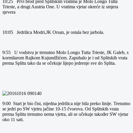
10:25 Prvi brod pred Splitskim vratima je Molo Longo Tutta
Trieste, a drugi Austria One. U vratima vjetar okreće iz smjera
sjevera
10:05 Jedrilica Modri,JK Orsan, je ostala bez jarbola.
9:55 U vodstvu je trenutno Molo Longo Tutta Trieste, JK Galeb, s
kormilarom Rajkom Kujundžićem. Zapuhalo je i od Splitskih vrata
prema Splitu tako da se očekuje lijepo jedrenje sve do Splita.
9:00 Start je bio čist, nijedna jedrilica nije bila preko linije. Trenutno
se jedri po SW vjetru jačine 10-15 čvorova. Od Splitskih vrata
prema Splitu trenutno nema vjetra, ali se očekuje također SW vjetar
oko 11 sati.