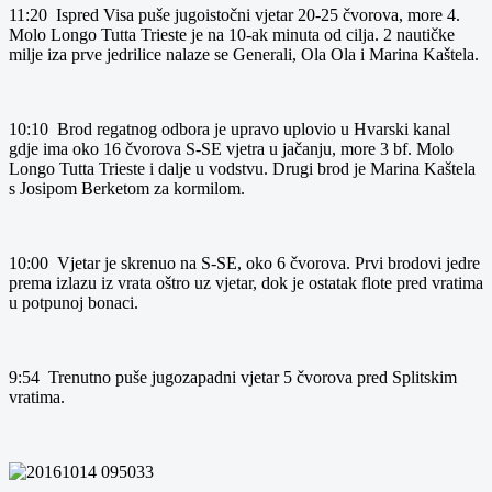
11:20 Ispred Visa puše jugoistočni vjetar 20-25 čvorova, more 4.
Molo Longo Tutta Trieste je na 10-ak minuta od cilja. 2 nautičke
milje iza prve jedrilice nalaze se Generali, Ola Ola i Marina Kaštela.
10:10 Brod regatnog odbora je upravo uplovio u Hvarski kanal
gdje ima oko 16 čvorova S-SE vjetra u jačanju, more 3 bf. Molo
Longo Tutta Trieste i dalje u vodstvu. Drugi brod je Marina Kaštela
s Josipom Berketom za kormilom.
10:00 Vjetar je skrenuo na S-SE, oko 6 čvorova. Prvi brodovi jedre
prema izlazu iz vrata oštro uz vjetar, dok je ostatak flote pred vratima
u potpunoj bonaci.
9:54 Trenutno puše jugozapadni vjetar 5 čvorova pred Splitskim
vratima.