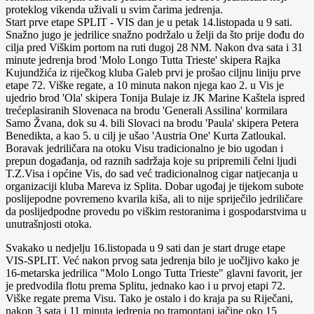
proteklog vikenda uživali u svim čarima jedrenja.
Start prve etape SPLIT - VIS dan je u petak 14.listopada u 9 sati.
Snažno jugo je jedrilice snažno podržalo u želji da što prije dođu do
cilja pred Viškim portom na ruti dugoj 28 NM. Nakon dva sata i 31
minute jedrenja brod 'Molo Longo Tutta Trieste' skipera Rajka
Kujundžića iz riječkog kluba Galeb prvi je prošao ciljnu liniju prve
etape 72. Viške regate, a 10 minuta nakon njega kao 2. u Vis je
ujedrio brod 'Ola' skipera Tonija Bulaje iz JK Marine Kaštela ispred
trećeplasiranih Slovenaca na brodu 'Generali Assilina' kormilara
Samo Žvana, dok su 4. bili Slovaci na brodu 'Paula' skipera Petera
Benedikta, a kao 5. u cilj je ušao 'Austria One' Kurta Zatloukal.
Boravak jedriličara na otoku Visu tradicionalno je bio ugodan i
prepun događanja, od raznih sadržaja koje su pripremili čelni ljudi
T.Z.Visa i općine Vis, do sad već tradicionalnog cigar natjecanja u
organizaciji kluba Mareva iz Splita. Dobar ugođaj je tijekom subote
poslijepodne povremeno kvarila kiša, ali to nije spriječilo jedriličare
da poslijedpodne provedu po viškim restoranima i gospodarstvima u
unutrašnjosti otoka.
Svakako u nedjelju 16.listopada u 9 sati dan je start druge etape
VIS-SPLIT. Već nakon prvog sata jedrenja bilo je uočljivo kako je
16-metarska jedrilica "Molo Longo Tutta Trieste" glavni favorit, jer
je predvodila flotu prema Splitu, jednako kao i u prvoj etapi 72.
Viške regate prema Visu. Tako je ostalo i do kraja pa su Riječani,
nakon 3 sata i 11 minuta jedrenja po tramontani jačine oko 15