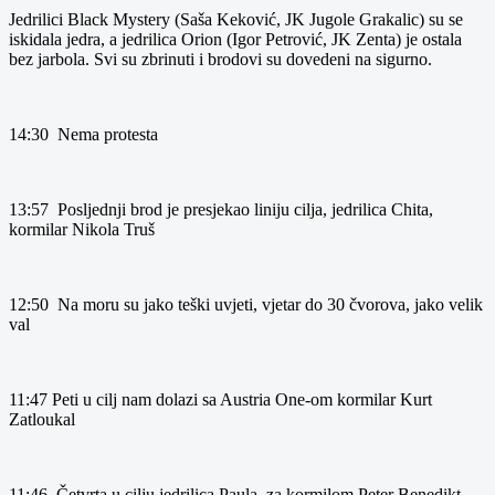
Jedrilici Black Mystery (Saša Keković, JK Jugole Grakalic) su se
iskidala jedra, a jedrilica Orion (Igor Petrović, JK Zenta) je ostala
bez jarbola. Svi su zbrinuti i brodovi su dovedeni na sigurno.
14:30 Nema protesta
13:57 Posljednji brod je presjekao liniju cilja, jedrilica Chita,
kormilar Nikola Truš
12:50 Na moru su jako teški uvjeti, vjetar do 30 čvorova, jako velik
val
11:47 Peti u cilj nam dolazi sa Austria One-om kormilar Kurt
Zatloukal
11:46 Četvrta u cilju jedrilica Paula, za kormilom Peter Benedikt