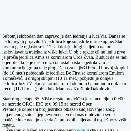
Subotnji slobodan dan zapravo je dan jedrenja u luci Vis. Danas se
na toj regati prijavilo 15 jedrilica koje su jedrile u tri skupine. Start
prve regate oglasio se u 12 sati dok je drugi uslijedio nakon
isplovljavanja trajekta iz viške luke. U obje regate ciljnu liniju prva
je prošla jedrilica Amis sa kormilarom Uroš Žvan. Budući da se radi
o jedrilici koja je nešto duža od ostalih ista je jedrila van
konkurencije grupa te je proglašena za najbrži brod. U prvoj skupini
(do 10 met.) pobjednik je jedrilica Be First sa kormilarom Emilom
Tomašević, u drugoj skupini (10-11 met.) pobjedu je odnjela
jedrilica Južni Vjetar sa kormilarom Jadranom Gamulinom dok je u
trećoj (11-12 met.)pobjednik Mareus - Krešimir Đakulović.
Start druge etape 65. Viške regate predviđen je za nedjelju u 09:00
za razrede ORC i IRC te u 09:15 za razred Open.
Premda je određeni broj jedrilica otkazao sudjelovanje i zbog
najavljenog sutrašnjeg nevremena već danas otplovio u svoje
matične luke nadajmo se da će preostali natjecatelji uspješno završiti
regatu.
U čekanju sutrašenjeg dana pogledajmo
album
slika sa starta u