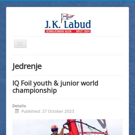
Toggle
Navigation
JK Labud
Jedrenje
Novosti
Regate
IQ Foil youth & junior world
championship
Škola jedrenja
Foto
Details
Video
Published: 27 October 2023
Info
Dokumenti