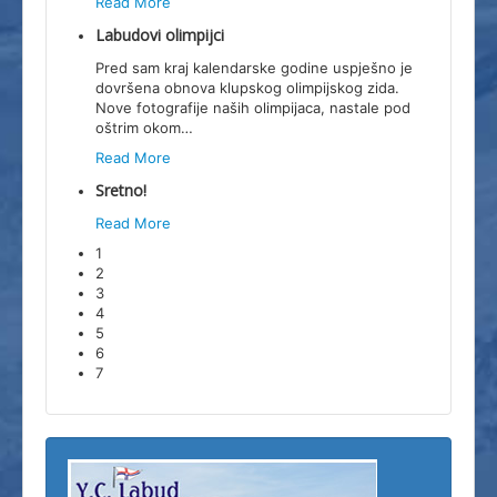
Read More
Labudovi olimpijci
Pred sam kraj kalendarske godine uspješno je
dovršena obnova klupskog olimpijskog zida.
Nove fotografije naših olimpijaca, nastale pod
oštrim okom
…
Read More
Sretno!
Read More
1
2
3
4
5
6
7