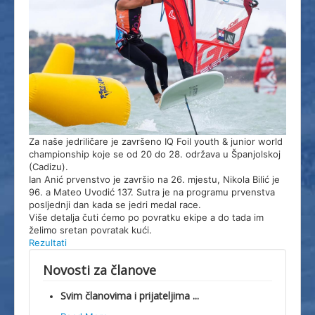
Splitski Festival Jedrenja
Za naše jedriličare je završeno IQ Foil youth & junior world
championship koje se od 20 do 28. održava u Španjolskoj
(Cadizu).
Ian Anić prvenstvo je završio na 26. mjestu, Nikola Bilić je
96. a Mateo Uvodić 137. Sutra je na programu prvenstva
posljednji dan kada se jedri medal race.
Više detalja čuti ćemo po povratku ekipe a do tada im
želimo sretan povratak kući.
Rezultati
Novosti za članove
Svim članovima i prijateljima ...