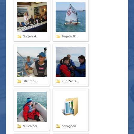
Splitski Festival Jedrenja
Dodjela d...
Regata šk...
Izlet Sto...
Kup Zente...
Musto odi...
novogodis...