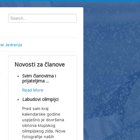
val Jedrenja
Novosti za članove
Svim članovima i
prijateljima ...
Read More
Labudovi olimpijci
Pred sam kraj
kalendarske godine
uspješno je dovršena
obnova klupskog
olimpijskog zida. Nove
fotografije naših