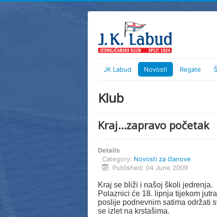
JK Labud
Novosti
Regate
Š
Klub
Kraj...zapravo početak
Details
Category:
Novosti za članove
Published: 04 June 2009
Kraj se bliži i našoj školi jedrenja.
Polaznici će 18. lipnja tijekom jut
poslije podnevnim satima održati s
se izlet na krstašima.