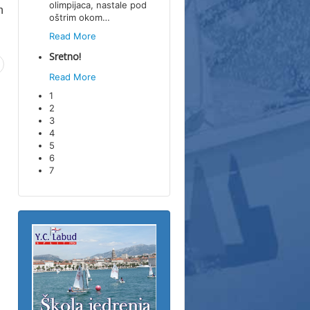
olimpijaca, nastale pod
h
oštrim okom
…
Read More
Sretno!
Read More
1
2
3
4
5
6
7