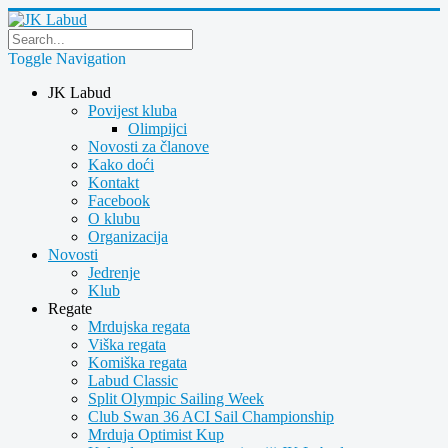
Toggle Navigation
JK Labud
Povijest kluba
Olimpijci
Novosti za članove
Kako doći
Kontakt
Facebook
O klubu
Organizacija
Novosti
Jedrenje
Klub
Regate
Mrdujska regata
Viška regata
Komiška regata
Labud Classic
Split Olympic Sailing Week
Club Swan 36 ACI Sail Championship
Mrduja Optimist Kup