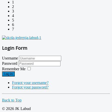
1
2
3
4
5
6
7
Login Form
Username
Password
Remember Me
Log in
Forgot your username?
Forgot your password?
Back to Top
© 2026 JK Labud