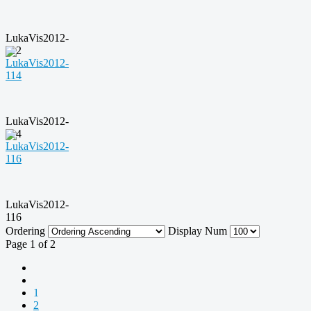
LukaVis2012-
112
LukaVis2012-
114
LukaVis2012-
116
Ordering
Display Num
Page 1 of 2
1
2