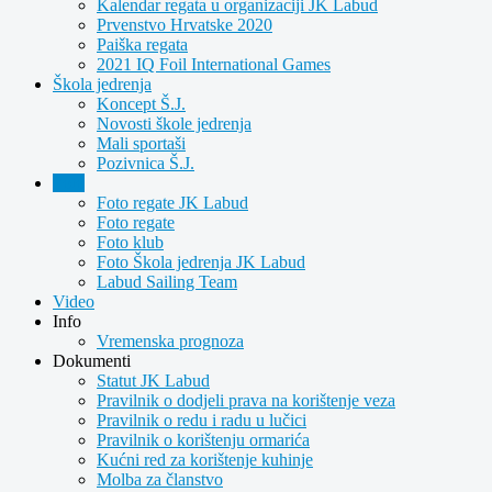
Kalendar regata u organizaciji JK Labud
Prvenstvo Hrvatske 2020
Paiška regata
2021 IQ Foil International Games
Škola jedrenja
Koncept Š.J.
Novosti škole jedrenja
Mali sportaši
Pozivnica Š.J.
Foto
Foto regate JK Labud
Foto regate
Foto klub
Foto Škola jedrenja JK Labud
Labud Sailing Team
Video
Info
Vremenska prognoza
Dokumenti
Statut JK Labud
Pravilnik o dodjeli prava na korištenje veza
Pravilnik o redu i radu u lučici
Pravilnik o korištenju ormarića
Kućni red za korištenje kuhinje
Molba za članstvo