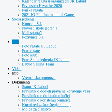
Kalendar regata u organizaciji JK Labud
Prvenstvo Hrvatske 2020
Paiška regata
2021 IQ Foil International Games
Škola jedrenja
Koncept Š.J.
Novosti škole jedrenja
Mali sportaši
Pozivnica Š.J.
Foto
Foto regate JK Labud
Foto regate
Foto klub
Foto Škola jedrenja JK Labud
Labud Sailing Team
Video
Info
Vremenska prognoza
Dokumenti
Statut JK Labud
Pravilnik o dodjeli prava na korištenje veza
Pravilnik o redu i radu u lučici
Pravilnik o korištenju ormarića
Kućni red za korištenje kuhinje
Molba za članstvo