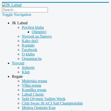
Toggle Navigation
JK Labud
Povijest kluba
Olimpijci
Novosti za članove
Kako doći
Kontakt
Facebook
O klubu
Organizacija
Novosti
Jedrenje
Klub
Regate
Mrdujska regata
Viška regata
Komiška regata
Labud Classic
Split Olympic Sailing Week
Club Swan 36 ACI Sail Championship
Mrduja Optimist Kup