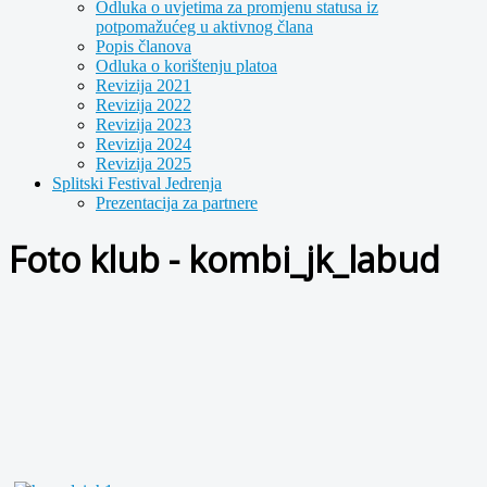
Odluka o uvjetima za promjenu statusa iz
potpomažućeg u aktivnog člana
Popis članova
Odluka o korištenju platoa
Revizija 2021
Revizija 2022
Revizija 2023
Revizija 2024
Revizija 2025
Splitski Festival Jedrenja
Prezentacija za partnere
Foto klub - kombi_jk_labud