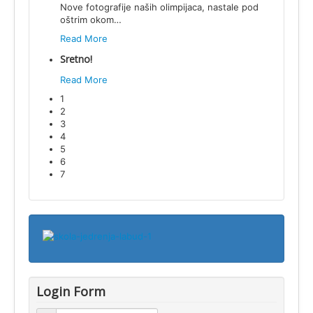
Nove fotografije naših olimpijaca, nastale pod
oštrim okom
…
Read More
Sretno!
Read More
1
2
3
4
5
6
7
Login Form