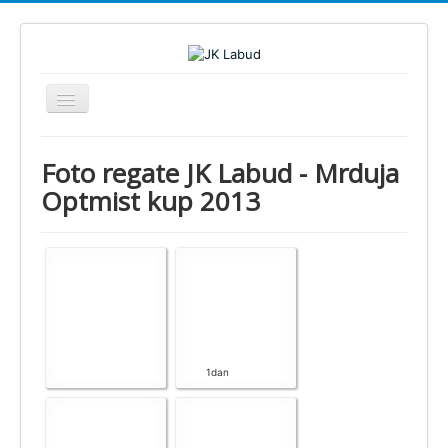
Toggle
Navigation
JK Labud
Foto regate JK Labud - Mrduja
Novosti
Optmist kup 2013
Regate
Škola jedrenja
Foto
Video
Info
1dan
Dokumenti
Splitski Festival Jedrenja