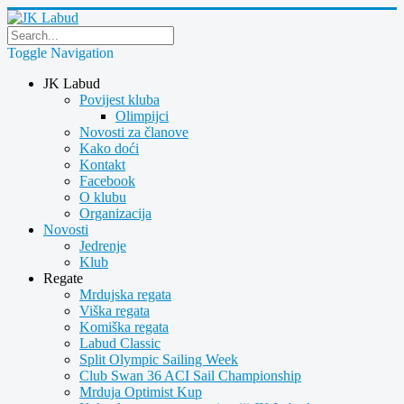
Toggle Navigation
JK Labud
Povijest kluba
Olimpijci
Novosti za članove
Kako doći
Kontakt
Facebook
O klubu
Organizacija
Novosti
Jedrenje
Klub
Regate
Mrdujska regata
Viška regata
Komiška regata
Labud Classic
Split Olympic Sailing Week
Club Swan 36 ACI Sail Championship
Mrduja Optimist Kup