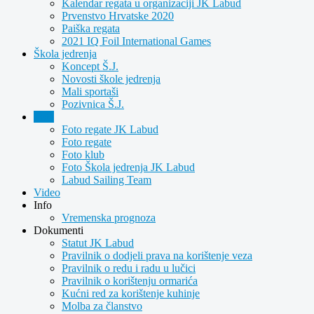
Kalendar regata u organizaciji JK Labud
Prvenstvo Hrvatske 2020
Paiška regata
2021 IQ Foil International Games
Škola jedrenja
Koncept Š.J.
Novosti škole jedrenja
Mali sportaši
Pozivnica Š.J.
Foto
Foto regate JK Labud
Foto regate
Foto klub
Foto Škola jedrenja JK Labud
Labud Sailing Team
Video
Info
Vremenska prognoza
Dokumenti
Statut JK Labud
Pravilnik o dodjeli prava na korištenje veza
Pravilnik o redu i radu u lučici
Pravilnik o korištenju ormarića
Kućni red za korištenje kuhinje
Molba za članstvo