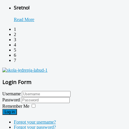
Sretno!
Read More
1
2
3
4
5
6
7
Login Form
Username
Password
Remember Me
Log in
Forgot your username?
Forgot your password?