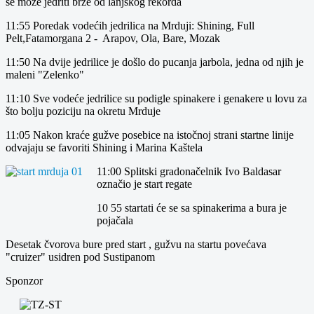
se može jedriti brže od lanjskog rekorda
11:55 Poredak vodećih jedrilica na Mrduji: Shining, Full
Pelt,Fatamorgana 2 - Arapov, Ola, Bare, Mozak
11:50 Na dvije jedrilice je došlo do pucanja jarbola, jedna od njih je
maleni "Zelenko"
11:10 Sve vodeće jedrilice su podigle spinakere i genakere u lovu za
što bolju poziciju na okretu Mrduje
11:05 Nakon kraće gužve posebice na istočnoj strani startne linije
odvajaju se favoriti Shining i Marina Kaštela
11:00 Splitski gradonačelnik Ivo Baldasar
označio je start regate
10 55 startati će se sa spinakerima a bura je
pojačala
Desetak čvorova bure pred start , gužvu na startu povećava
"cruizer" usidren pod Sustipanom
Sponzor