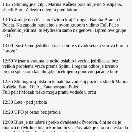
13:25 Shining je u cilju, Marina Kaštela pola milje do Sustipana,
slijedi Bare. Zelenko u teglju pred lukom
13:15 4 milje do cilja - prolazimo kraj Gringa , Baraba Branka i
Poleta. Na zapadu paralelno s ovom grupom vidimo Full Pelt s
skraćenim jedrima te Mydream samo na genovu. Ispred ove grupe
je Ola
13:00 Sustižemo jedrilice koje se bore s dvadesetak čvorova bure u
"provu"
12:50 Vjetar u vratima je nešto oslabio i većina jedrilica se bez
velikih problema vraća prema Splitu. I regatni odbor je krenuo
prema splitskom kanalu gdje očekujemo ponovno jačanje bure
12:35 Shining u splitskom kanalu na vodećoj poziciji. slijedi Marina
Kaštela, Bare, OLA., Fatamorgana,Polet
Full pelt i Mozak teško mogu pratiti vodeće u orcu
12:30 Lete - pad jarbola
12:20 UFO je ostao bez jarbola
12:00 Bura je na udare i preko dvadesetak čvorova, ćini se da je
dionica do Mrduje bila rekordno brza. Povratak je u orcu i teško da