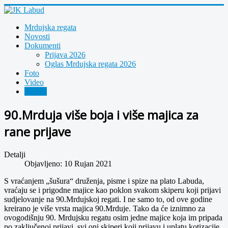
Mrdujska regata
Novosti
Dokumenti
Prijava 2026
Oglas Mrdujska regata 2026
Foto
Video
Arhiva
90.Mrduja više boja i više majica za
rane prijave
Detalji
Objavljeno: 10 Rujan 2021
S vraćanjem „šušura“ druženja, pisme i spize na plato Labuda,
vraćaju se i prigodne majice kao poklon svakom skiperu koji prijavi
sudjelovanje na 90.Mrdujskoj regati. I ne samo to, od ove godine
kreirano je više vrsta majica 90.Mrduje. Tako da će iznimno za
ovogodišnju 90. Mrdujsku regatu osim jedne majice koja im pripada
po zaključenoj prijavi, svi oni skiperi koji prijavu i uplatu kotizacije