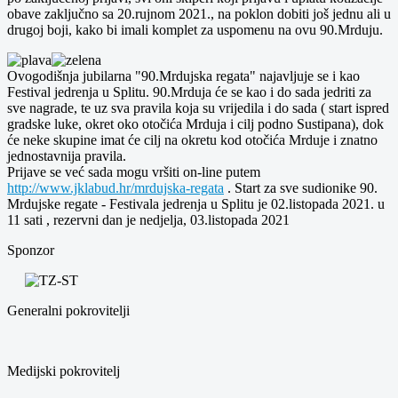
obave zaključno sa 20.rujnom 2021., na poklon dobiti još jednu ali u
drugoj boji, kako bi imali komplet za uspomenu na ovu 90.Mrduju.
Ovogodišnja jubilarna "90.Mrdujska regata" najavljuje se i kao
Festival jedrenja u Splitu. 90.Mrduja će se kao i do sada jedriti za
sve nagrade, te uz sva pravila koja su vrijedila i do sada ( start ispred
gradske luke, okret oko otočića Mrduja i cilj podno Sustipana), dok
će neke skupine imat će cilj na okretu kod otočića Mrduje i znatno
jednostavnija pravila.
Prijave se već sada mogu vršiti on-line putem
http://www.jklabud.hr/mrdujska-regata
. Start za sve sudionike 90.
Mrdujske regate - Festivala jedrenja u Splitu je 02.listopada 2021. u
11 sati , rezervni dan je nedjelja, 03.listopada 2021
Sponzor
Generalni pokrovitelji
Medijski pokrovitelj