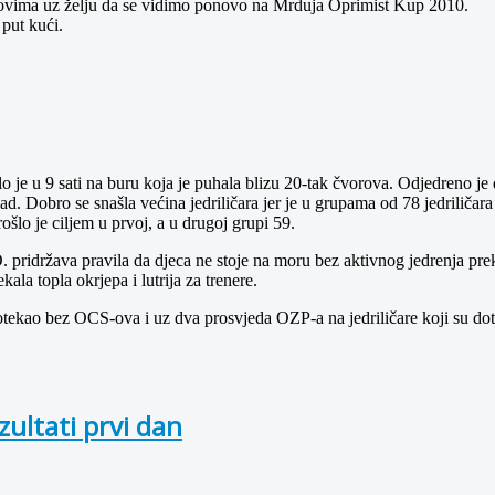
ubovima uz želju da se vidimo ponovo na Mrduja Oprimist Kup 2010.
 put kući.
šlo je u 9 sati na buru koja je puhala blizu 20-tak čvorova. Odjedreno je d
ad. Dobro se snašla većina jedriličara jer je u grupama od 78 jedriličar
rošlo je ciljem u prvoj, a u drugoj grupi 59.
pridržava pravila da djeca ne stoje na moru bez aktivnog jedrenja preko
kala topla okrjepa i lutrija za trenere.
otekao bez OCS-ova i uz dva prosvjeda OZP-a na jedriličare koji su dota
zultati prvi dan