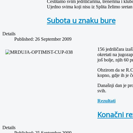
Čestitamo svim jedriličarima, trenerima i kl
Ujedno svima koji nisu iz Splita želimo sretan
Subota u znaku bure
Details
Published: 26 September 2009
156 jedriličara iza
okretati na jugozap
još bolje, njih 60 p
Obzirom da se R.O. 
kopno, gdje ih je če
Današnji dan je pr
svih.
Rezultati
Konačni re
Details
Published: 25 September 2009