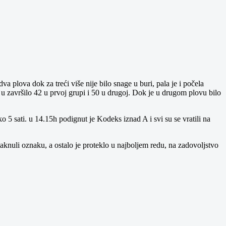
va plova dok za treći više nije bilo snage u buri, pala je i počela
a u završilo 42 u prvoj grupi i 50 u drugoj. Dok je u drugom plovu bilo
 5 sati. u 14.15h podignut je Kodeks iznad A i svi su se vratili na
knuli oznaku, a ostalo je proteklo u najboljem redu, na zadovoljstvo