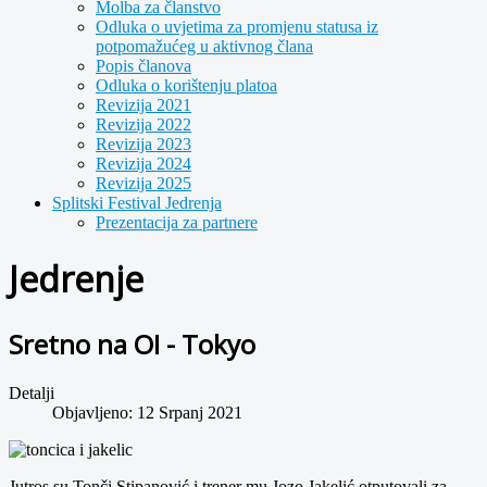
Molba za članstvo
Odluka o uvjetima za promjenu statusa iz
potpomažućeg u aktivnog člana
Popis članova
Odluka o korištenju platoa
Revizija 2021
Revizija 2022
Revizija 2023
Revizija 2024
Revizija 2025
Splitski Festival Jedrenja
Prezentacija za partnere
Jedrenje
Sretno na OI - Tokyo
Detalji
Objavljeno: 12 Srpanj 2021
Jutros su Tonči Stipanović i trener mu Jozo Jakelić otputovali za