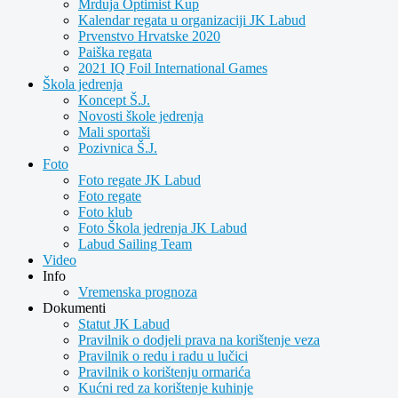
Mrduja Optimist Kup
Kalendar regata u organizaciji JK Labud
Prvenstvo Hrvatske 2020
Paiška regata
2021 IQ Foil International Games
Škola jedrenja
Koncept Š.J.
Novosti škole jedrenja
Mali sportaši
Pozivnica Š.J.
Foto
Foto regate JK Labud
Foto regate
Foto klub
Foto Škola jedrenja JK Labud
Labud Sailing Team
Video
Info
Vremenska prognoza
Dokumenti
Statut JK Labud
Pravilnik o dodjeli prava na korištenje veza
Pravilnik o redu i radu u lučici
Pravilnik o korištenju ormarića
Kućni red za korištenje kuhinje