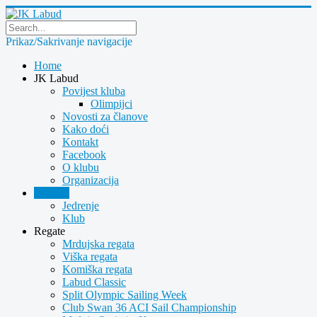
Prikaz/Sakrivanje navigacije
Home
JK Labud
Povijest kluba
Olimpijci
Novosti za članove
Kako doći
Kontakt
Facebook
O klubu
Organizacija
Novosti
Jedrenje
Klub
Regate
Mrdujska regata
Viška regata
Komiška regata
Labud Classic
Split Olympic Sailing Week
Club Swan 36 ACI Sail Championship