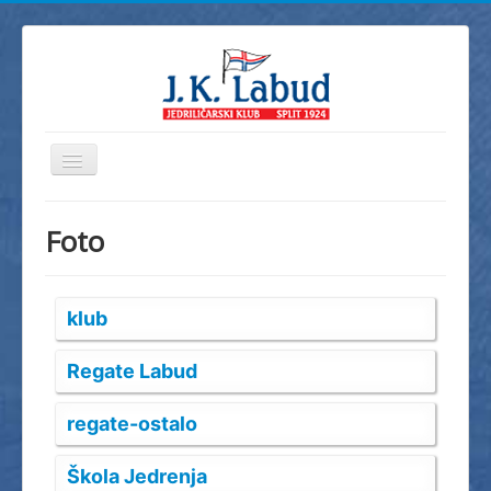
Prikaz/Sakrivanje
navigacije
Home
Foto
JK Labud
Novosti
klub
Regate
Škola jedrenja
Regate Labud
Foto
regate-ostalo
Video
Info
Škola Jedrenja