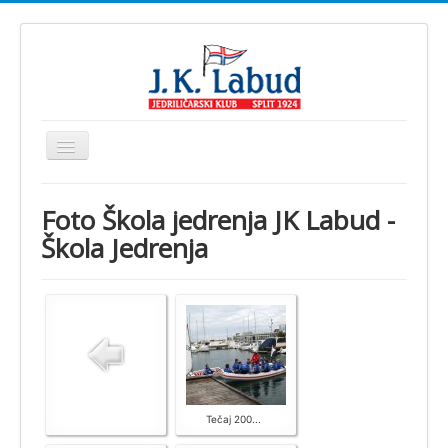
Prikaz/Sakrivanje
navigacije
Home
Foto Škola jedrenja JK Labud -
JK Labud
Škola Jedrenja
Novosti
Regate
Škola jedrenja
Foto
Video
Tečaj 200...
Info