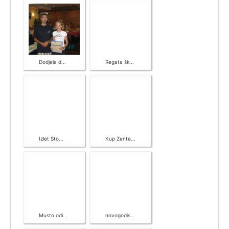
Dokumenti
Splitski Festival Jedrenja
Dodjela d...
Regata šk...
Izlet Sto...
Kup Zente...
Musto odi...
novogodis...