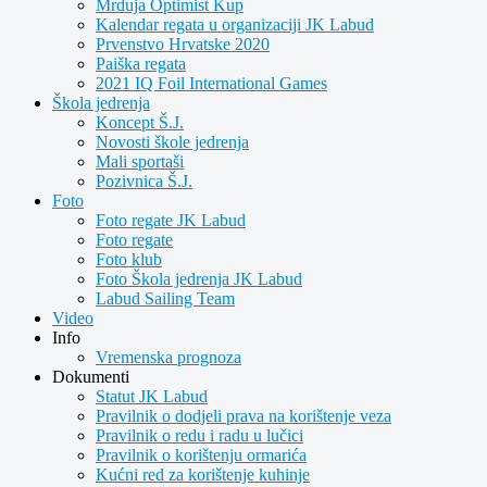
Mrduja Optimist Kup
Kalendar regata u organizaciji JK Labud
Prvenstvo Hrvatske 2020
Paiška regata
2021 IQ Foil International Games
Škola jedrenja
Koncept Š.J.
Novosti škole jedrenja
Mali sportaši
Pozivnica Š.J.
Foto
Foto regate JK Labud
Foto regate
Foto klub
Foto Škola jedrenja JK Labud
Labud Sailing Team
Video
Info
Vremenska prognoza
Dokumenti
Statut JK Labud
Pravilnik o dodjeli prava na korištenje veza
Pravilnik o redu i radu u lučici
Pravilnik o korištenju ormarića
Kućni red za korištenje kuhinje