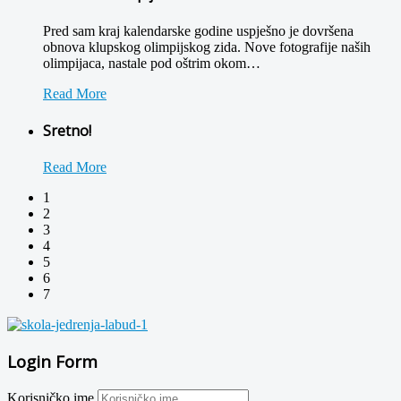
Pred sam kraj kalendarske godine uspješno je dovršena
obnova klupskog olimpijskog zida. Nove fotografije naših
olimpijaca, nastale pod oštrim okom
…
Read More
Sretno!
Read More
1
2
3
4
5
6
7
Login Form
Korisničko ime