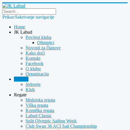
Prikaz/Sakrivanje navigacije
Home
JK Labud
Povijest kluba
Olimpijci
Novosti za članove
Kako doći
Kontakt
Facebook
O klubu
Organizacija
Novosti
Jedrenje
Klub
Regate
Mrdujska regata
Viška regata
Komiška regata
Labud Classic
Split Olympic Sailing Week
Club Swan 36 ACI Sail Championship