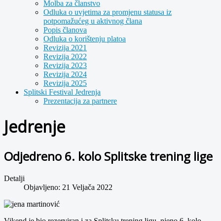
Molba za članstvo
Odluka o uvjetima za promjenu statusa iz
potpomažućeg u aktivnog člana
Popis članova
Odluka o korištenju platoa
Revizija 2021
Revizija 2022
Revizija 2023
Revizija 2024
Revizija 2025
Splitski Festival Jedrenja
Prezentacija za partnere
Jedrenje
Odjedreno 6. kolo Splitske trening lige
Detalji
Objavljeno: 21 Veljača 2022
Vikend je bio rezerviran i za Splitsku trening ligu, njeno 6. kolo.