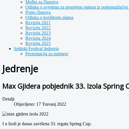
Molba za članstvo
Odluka o uvjetima za promjenu statusa iz potpomažućeg 
Popis članova
Odluka o korištenju platoa
Revizija 2021
Revizija 2022
Revizija 2023
Revizija 2024
Revizija 2025
Splitski Festival Jedrenja
Prezentacija za partnere
Jedrenje
Max Gjidera pobjednik 33. Izola Spring 
Detalji
Objavljeno: 17 Travanj 2022
I u Izoli je danas završena 33. regata Spring Cup.