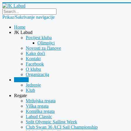
Prikaz/Sakrivanje navigacije
Home
JK Labud
Povijest kluba
Olimpijci
Novosti za članove
Kako doći
Kontakt
Facebook
O klubu
Organizacija
Novosti
Jedrenje
Klub
Regate
Mrdujska regata
Viška regata
Komiška regata
Labud Classic
Split Olympic Sailing Week
Club Swan 36 ACI Sail Championship