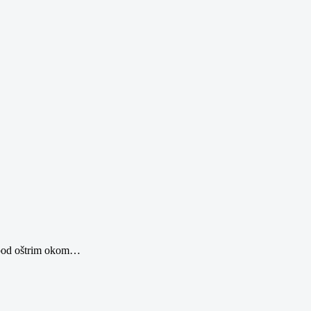
 pod oštrim okom
…