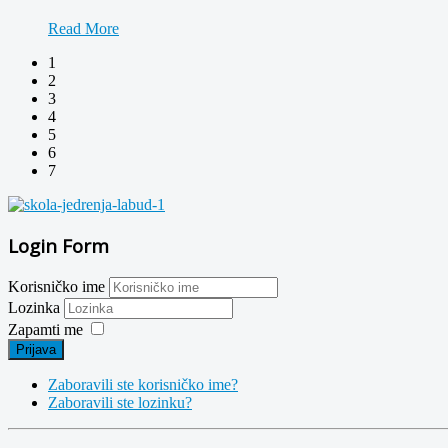
Read More
1
2
3
4
5
6
7
Login Form
Korisničko ime
Lozinka
Zapamti me
Prijava
Zaboravili ste korisničko ime?
Zaboravili ste lozinku?