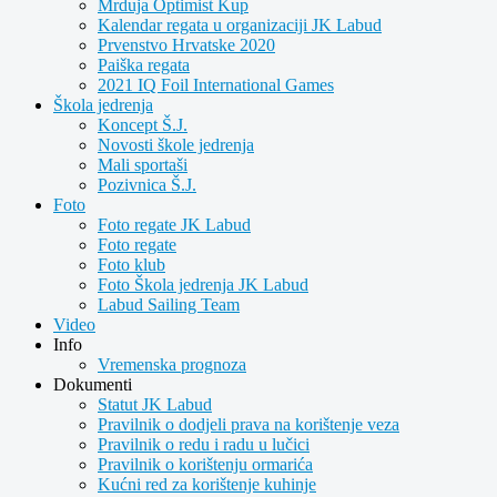
Mrduja Optimist Kup
Kalendar regata u organizaciji JK Labud
Prvenstvo Hrvatske 2020
Paiška regata
2021 IQ Foil International Games
Škola jedrenja
Koncept Š.J.
Novosti škole jedrenja
Mali sportaši
Pozivnica Š.J.
Foto
Foto regate JK Labud
Foto regate
Foto klub
Foto Škola jedrenja JK Labud
Labud Sailing Team
Video
Info
Vremenska prognoza
Dokumenti
Statut JK Labud
Pravilnik o dodjeli prava na korištenje veza
Pravilnik o redu i radu u lučici
Pravilnik o korištenju ormarića
Kućni red za korištenje kuhinje