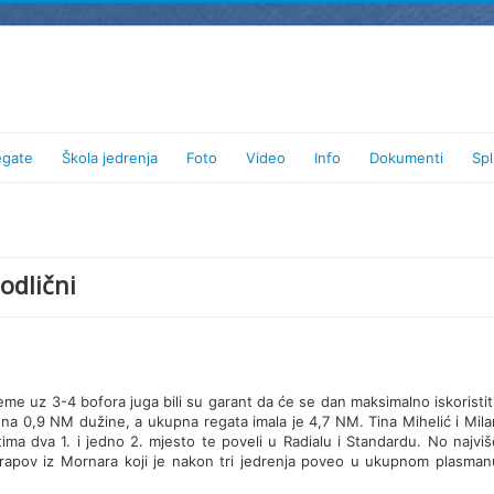
egate
Škola jedrenja
Foto
Video
Info
Dokumenti
Spl
 odlični
ijeme uz 3-4 bofora juga bili su garant da će se dan maksimalno iskoristiti
 na 0,9 NM dužine, a ukupna regata imala je 4,7 NM. Tina Mihelić i Mila
etima dva 1. i jedno 2. mjesto te poveli u Radialu i Standardu. No najviš
Arapov iz Mornara koji je nakon tri jedrenja poveo u ukupnom plasman