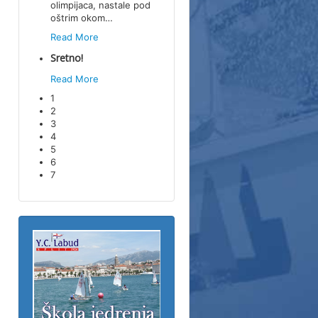
olimpijaca, nastale pod
oštrim okom
…
Read More
Sretno!
Read More
1
2
3
4
5
6
7