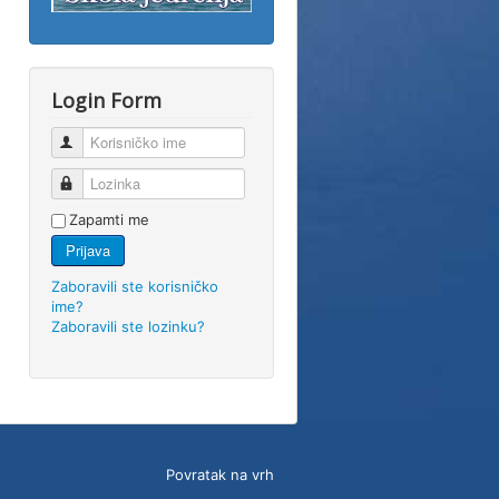
Login Form
Korisničko ime
Lozinka
Zapamti me
Prijava
Zaboravili ste korisničko
ime?
Zaboravili ste lozinku?
Povratak na vrh