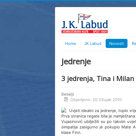
Home
JK Labud
Novosti
R
Jedrenje
3 jedrenja, Tina i Milan
Detalji
Objavljeno: 20 Ožujak 2010
Uvjeti idealni za jedrenje, toplo vr
Prva stranica regate bila je namještana
Vujasinović ubilježili su po takvim uvj
simpatija zasigurno je pokupio Mate 
klase Finn.