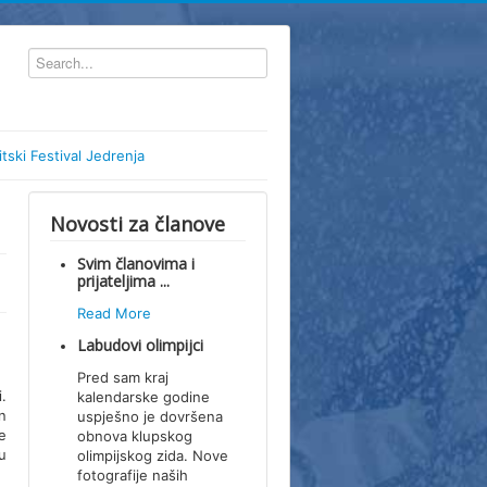
itski Festival Jedrenja
Novosti za članove
Svim članovima i
prijateljima ...
Read More
Labudovi olimpijci
Pred sam kraj
.
kalendarske godine
n
uspješno je dovršena
e
obnova klupskog
u
olimpijskog zida. Nove
fotografije naših