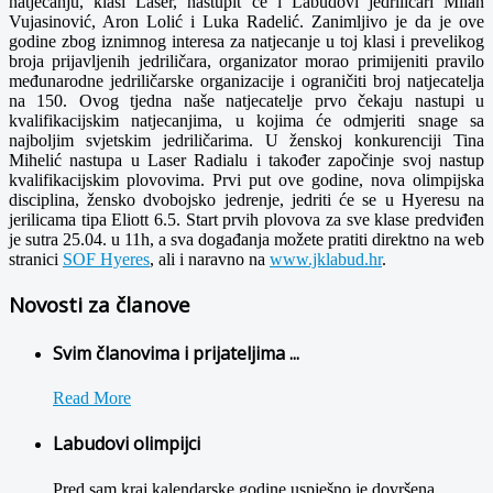
natjecanju, klasi Laser, nastupit će i Labudovi jedriličari Milan
Vujasinović, Aron Lolić i Luka Radelić. Zanimljivo je da je ove
godine zbog iznimnog interesa za natjecanje u toj klasi i prevelikog
broja prijavljenih jedriličara, organizator morao primijeniti pravilo
međunarodne jedriličarske organizacije i ograničiti broj natjecatelja
na 150. Ovog tjedna naše natjecatelje prvo čekaju nastupi u
kvalifikacijskim natjecanjima, u kojima će odmjeriti snage sa
najboljim svjetskim jedriličarima. U ženskoj konkurenciji Tina
Mihelić nastupa u Laser Radialu i također započinje svoj nastup
kvalifikacijskim plovovima. Prvi put ove godine, nova olimpijska
disciplina, žensko dvobojsko jedrenje, jedriti će se u Hyeresu na
jerilicama tipa Eliott 6.5. Start prvih plovova za sve klase predviđen
je sutra 25.04. u 11h, a sva događanja možete pratiti direktno na web
stranici
SOF Hyeres
, ali i naravno na
www.jklabud.hr
.
Novosti za članove
Svim članovima i prijateljima ...
Read More
Labudovi olimpijci
Pred sam kraj kalendarske godine uspješno je dovršena