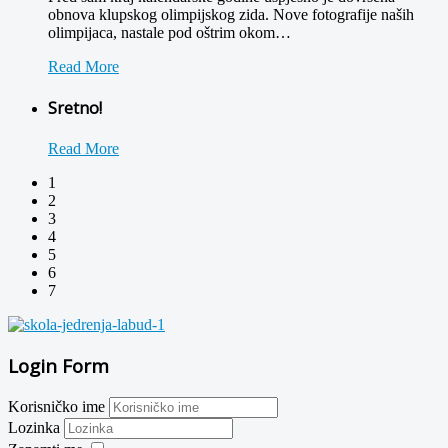
obnova klupskog olimpijskog zida. Nove fotografije naših
olimpijaca, nastale pod oštrim okom
…
Read More
Sretno!
Read More
1
2
3
4
5
6
7
Login Form
Korisničko ime
Lozinka