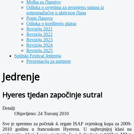
Molba za članstvo
Odluka o uvjetima za promjenu statusa iz
potpomažućeg u aktivnog člana
Popis članova
Odluka o korištenju platoa
Revizija 2021
Revizija 2022
Revizija 2023
Revizija 2024
Revizija 2025
Splitski Festival Jedrenja
Prezentacija za partnere
Jedrenje
Hyeres tjedan započinje sutra!
Detalji
Objavljeno: 24 Travanj 2010
Sve je spremno za početak 4. regate ISAF svjetskog kupa za 2009-
2010 godinu u francuskom Hyeresu. U najbrojnijoj klasi na