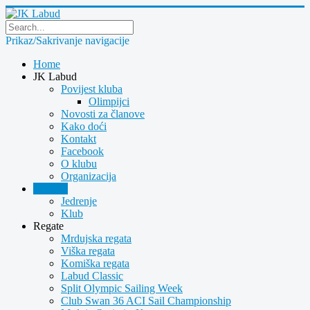
Prikaz/Sakrivanje navigacije
Home
JK Labud
Povijest kluba
Olimpijci
Novosti za članove
Kako doći
Kontakt
Facebook
O klubu
Organizacija
Novosti
Jedrenje
Klub
Regate
Mrdujska regata
Viška regata
Komiška regata
Labud Classic
Split Olympic Sailing Week
Club Swan 36 ACI Sail Championship