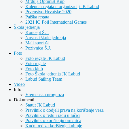
Mrduja Optimist Kup
Kalendar regata u organizaciji JK Labud
Prvenstvo Hrvatske 2020
Paiška regata
2021 IQ Foil International Games
Škola jedrenja
Koncept Š.J.
Novosti škole jedrenja
Mali sportaši
Pozivnica Š.J.
Foto
Foto regate JK Labud
Foto regate
Foto klub
Foto Škola jedrenja JK Labud
Labud Sailing Team
Video
Info
Vremenska prognoza
Dokumenti
Statut JK Labud
Pravilnik o dodjeli prava na korištenje veza
Pravilnik o redu i radu u lučici
Pravilnik o korištenju ormarića
Kućni red za korištenje kuhinje