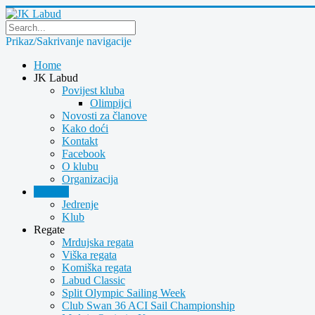
Prikaz/Sakrivanje navigacije
Home
JK Labud
Povijest kluba
Olimpijci
Novosti za članove
Kako doći
Kontakt
Facebook
O klubu
Organizacija
Novosti
Jedrenje
Klub
Regate
Mrdujska regata
Viška regata
Komiška regata
Labud Classic
Split Olympic Sailing Week
Club Swan 36 ACI Sail Championship