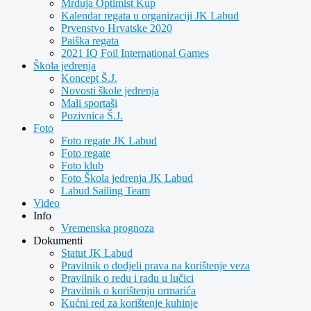
Mrduja Optimist Kup
Kalendar regata u organizaciji JK Labud
Prvenstvo Hrvatske 2020
Paiška regata
2021 IQ Foil International Games
Škola jedrenja
Koncept Š.J.
Novosti škole jedrenja
Mali sportaši
Pozivnica Š.J.
Foto
Foto regate JK Labud
Foto regate
Foto klub
Foto Škola jedrenja JK Labud
Labud Sailing Team
Video
Info
Vremenska prognoza
Dokumenti
Statut JK Labud
Pravilnik o dodjeli prava na korištenje veza
Pravilnik o redu i radu u lučici
Pravilnik o korištenju ormarića
Kućni red za korištenje kuhinje