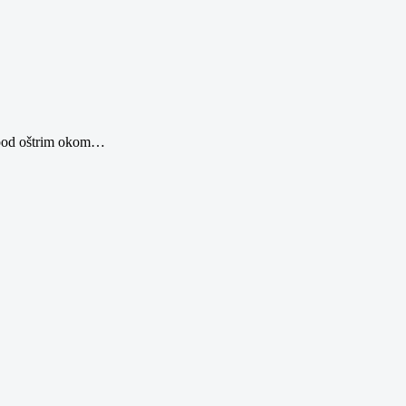
 pod oštrim okom
…