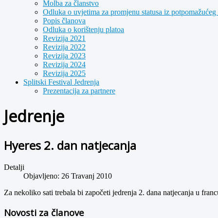
Molba za članstvo
Odluka o uvjetima za promjenu statusa iz potpomažućeg 
Popis članova
Odluka o korištenju platoa
Revizija 2021
Revizija 2022
Revizija 2023
Revizija 2024
Revizija 2025
Splitski Festival Jedrenja
Prezentacija za partnere
Jedrenje
Hyeres 2. dan natjecanja
Detalji
Objavljeno: 26 Travanj 2010
Za nekoliko sati trebala bi započeti jedrenja 2. dana natjecanja u fra
Novosti za članove