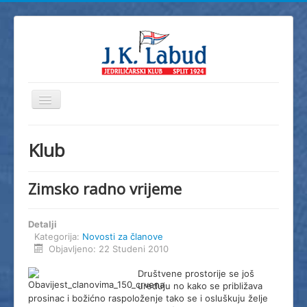
Prikaz/Sakrivanje
navigacije
Home
Klub
JK Labud
Novosti
Zimsko radno vrijeme
Regate
Detalji
Škola jedrenja
Kategorija:
Novosti za članove
Foto
Objavljeno: 22 Studeni 2010
Video
Društvene prostorije se još
uređuju no kako se približava
Info
prosinac i božićno raspoloženje tako se i osluškuju želje