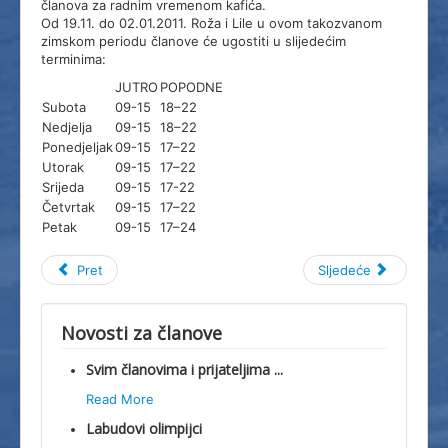
članova za radnim vremenom kafića.
Dokumenti
Od 19.11. do 02.01.2011. Roža i Lile u ovom takozvanom
zimskom periodu članove će ugostiti u slijedećim
Splitski Festival Jedrenja
terminima:
JUTRO
POPODNE
Subota
09-15
18–22
Nedjelja
09-15
18–22
Ponedjeljak
09-15
17–22
Utorak
09-15
17–22
Srijeda
09-15
17-22
Četvrtak
09-15
17–22
Petak
09-15
17–24
Pret
Sljedeće
Novosti za članove
Svim članovima i prijateljima ...
Read More
Labudovi olimpijci