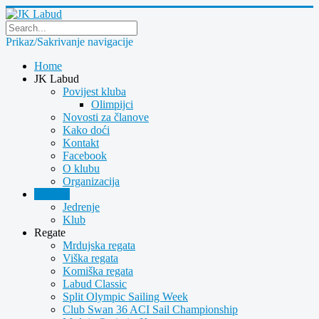
Prikaz/Sakrivanje navigacije
Home
JK Labud
Povijest kluba
Olimpijci
Novosti za članove
Kako doći
Kontakt
Facebook
O klubu
Organizacija
Novosti
Jedrenje
Klub
Regate
Mrdujska regata
Viška regata
Komiška regata
Labud Classic
Split Olympic Sailing Week
Club Swan 36 ACI Sail Championship