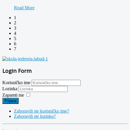
Read More
1
2
3
4
5
6
7
Login Form
Korisničko ime
Lozinka
Zapamti me
Prijava
Zaboravili ste korisničko ime?
Zaboravili ste lozinku?