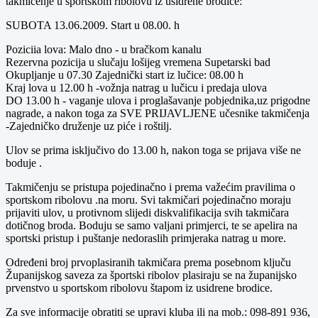
takmičenje u sportskom ribolovu iz usidrene brodice:
SUBOTA 13.06.2009. Start u 08.00. h
Poziciia lova: Malo dno - u bračkom kanalu
Rezervna pozicija u slučaju lošijeg vremena Supetarski bad
Okupljanje u 07.30 Zajednički start iz lučice: 08.00 h
Kraj lova u 12.00 h -vožnja natrag u lučicu i predaja ulova
DO 13.00 h - vaganje ulova i proglašavanje pobjednika,uz prigodne
nagrade, a nakon toga za SVE PRIJAVLJENE učesnike takmičenja
-Zajedničko druženje uz piće i roštilj.
Ulov se prima isključivo do 13.00 h, nakon toga se prijava više ne
boduje .
Takmičenju se pristupa pojedinačno i prema važećim pravilima o
sportskom ribolovu .na moru. Svi takmičari pojedinačno moraju
prijaviti ulov, u protivnom slijedi diskvalifikacija svih takmičara
dotičnog broda. Boduju se samo valjani primjerci, te se apelira na
sportski pristup i puštanje nedoraslih primjeraka natrag u more.
Određeni broj prvoplasiranih takmičara prema posebnom ključu
Županijskog saveza za športski ribolov plasiraju se na županijsko
prvenstvo u sportskom ribolovu štapom iz usidrene brodice.
Za sve informacije obratiti se upravi kluba ili na mob.: 098-891 936,