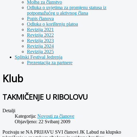
Molba za članstvo
Odluka o uvjetima za promjenu statusa iz
potpomažućeg u aktivnog člana
Popis članova
Odluka o korištenju platoa
Revizija 2021
Revizija 2022
Revizija 2023
Revizija 2024
Revizija 2025
Splitski Festival Jedrenja
Prezentacija za partnere
Klub
TAKMIČENJE U RIBOLOVU
Detalji
Kategorija:
Novosti za članove
Objavljeno: 22 Svibanj 2009
Pozivaju se NA PRIJAVU SVI članovi JK Labud na klupsko