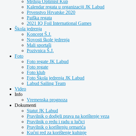
Mrduja Optimist Kup
Kalendar regata u organizaciji JK Labud
Prvenstvo Hrvatske 2020
Paiška regata
2021 IQ Foil International Games
Škola jedrenja
Koncept Š.J.
Novosti škole jedrenja
Mali sportaši
Pozivnica Š.J.
Foto
Foto regate JK Labud
Foto regate
Foto klub
Foto Škola jedrenja JK Labud
Labud Sailing Team
Video
Info
Vremenska prognoza
Dokumenti
Statut JK Labud
Pravilnik o dodjeli prava na korištenje veza
Pravilnik o redu i radu u lučici
Pravilnik o korištenju ormarića
Kućni red za korištenje kuhinje