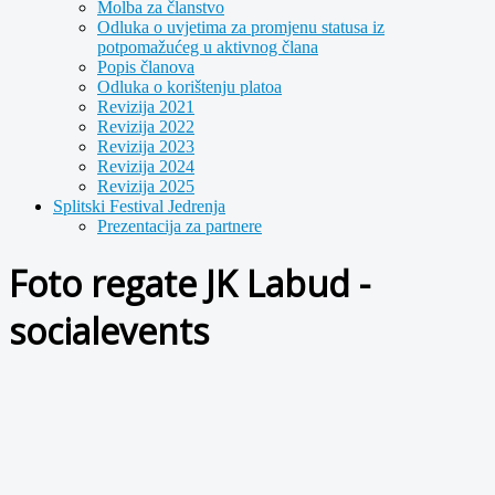
Molba za članstvo
Odluka o uvjetima za promjenu statusa iz
potpomažućeg u aktivnog člana
Popis članova
Odluka o korištenju platoa
Revizija 2021
Revizija 2022
Revizija 2023
Revizija 2024
Revizija 2025
Splitski Festival Jedrenja
Prezentacija za partnere
Foto regate JK Labud -
socialevents