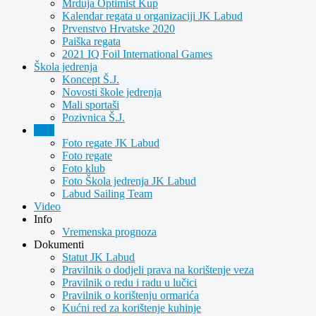
Mrduja Optimist Kup
Kalendar regata u organizaciji JK Labud
Prvenstvo Hrvatske 2020
Paiška regata
2021 IQ Foil International Games
Škola jedrenja
Koncept Š.J.
Novosti škole jedrenja
Mali sportaši
Pozivnica Š.J.
Foto
Foto regate JK Labud
Foto regate
Foto klub
Foto Škola jedrenja JK Labud
Labud Sailing Team
Video
Info
Vremenska prognoza
Dokumenti
Statut JK Labud
Pravilnik o dodjeli prava na korištenje veza
Pravilnik o redu i radu u lučici
Pravilnik o korištenju ormarića
Kućni red za korištenje kuhinje