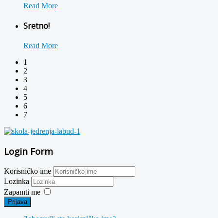
Read More
Sretno!
Read More
1
2
3
4
5
6
7
Login Form
Korisničko ime
Lozinka
Zapamti me
Prijava