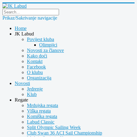
Prikaz/Sakrivanje navigacije
Home
JK Labud
Povijest kluba
Olimpijci
Novosti za članove
Kako doći
Kontakt
Facebook
O klubu
Organizacija
Novosti
Jedrenje
Klub
Regate
Mrdujska regata
Viška regata
Komiška regata
Labud Classic
Split Olympic Sailing Week
Club Swan 36 ACI Sail Championship