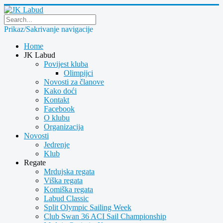
Prikaz/Sakrivanje navigacije
Home
JK Labud
Povijest kluba
Olimpijci
Novosti za članove
Kako doći
Kontakt
Facebook
O klubu
Organizacija
Novosti
Jedrenje
Klub
Regate
Mrdujska regata
Viška regata
Komiška regata
Labud Classic
Split Olympic Sailing Week
Club Swan 36 ACI Sail Championship