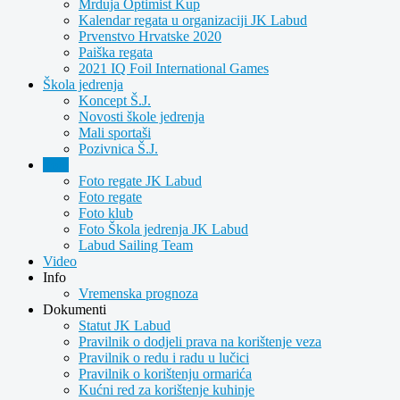
Mrduja Optimist Kup
Kalendar regata u organizaciji JK Labud
Prvenstvo Hrvatske 2020
Paiška regata
2021 IQ Foil International Games
Škola jedrenja
Koncept Š.J.
Novosti škole jedrenja
Mali sportaši
Pozivnica Š.J.
Foto
Foto regate JK Labud
Foto regate
Foto klub
Foto Škola jedrenja JK Labud
Labud Sailing Team
Video
Info
Vremenska prognoza
Dokumenti
Statut JK Labud
Pravilnik o dodjeli prava na korištenje veza
Pravilnik o redu i radu u lučici
Pravilnik o korištenju ormarića
Kućni red za korištenje kuhinje