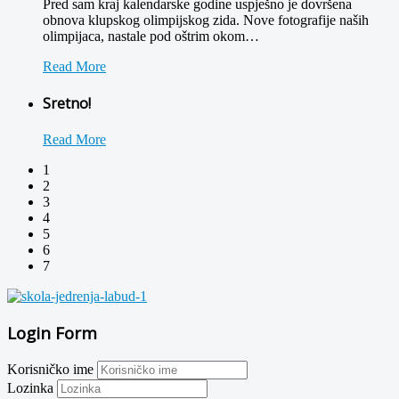
Pred sam kraj kalendarske godine uspješno je dovršena
obnova klupskog olimpijskog zida. Nove fotografije naših
olimpijaca, nastale pod oštrim okom
…
Read More
Sretno!
Read More
1
2
3
4
5
6
7
Login Form
Korisničko ime
Lozinka