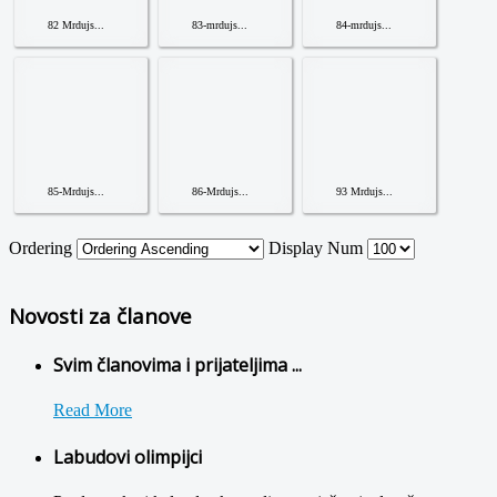
82 Mrdujs...
83-mrdujs...
84-mrdujs...
85-Mrdujs...
86-Mrdujs...
93 Mrdujs...
Ordering
Display Num
Novosti za članove
Svim članovima i prijateljima ...
Read More
Labudovi olimpijci