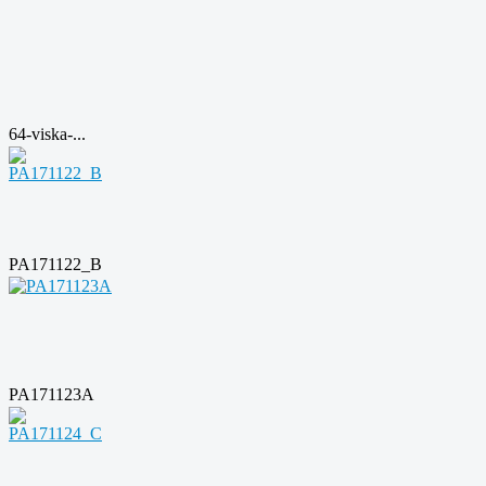
64-viska-...
PA171122_B
PA171123A