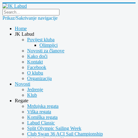
Prikaz/Sakrivanje navigacije
Home
JK Labud
Povijest kluba
Olimpijci
Novosti za članove
Kako doći
Kontakt
Facebook
O klubu
Organizacija
Novosti
Jedrenje
Klub
Regate
Mrdujska regata
Viška regata
Komiška regata
Labud Classic
Split Olympic Sailing Week
Club Swan 36 ACI Sail Championship