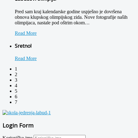
Pred sam kraj kalendarske godine uspješno je dovršena
obnova klupskog olimpijskog zida. Nove fotografije naših
olimpijaca, nastale pod oštrim okom
…
Read More
Sretno!
Read More
1
2
3
4
5
6
7
Login Form
Korisničko ime