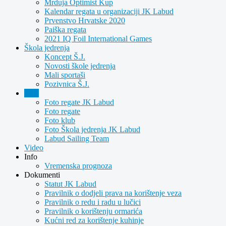
Mrduja Optimist Kup
Kalendar regata u organizaciji JK Labud
Prvenstvo Hrvatske 2020
Paiška regata
2021 IQ Foil International Games
Škola jedrenja
Koncept Š.J.
Novosti škole jedrenja
Mali sportaši
Pozivnica Š.J.
Foto
Foto regate JK Labud
Foto regate
Foto klub
Foto Škola jedrenja JK Labud
Labud Sailing Team
Video
Info
Vremenska prognoza
Dokumenti
Statut JK Labud
Pravilnik o dodjeli prava na korištenje veza
Pravilnik o redu i radu u lučici
Pravilnik o korištenju ormarića
Kućni red za korištenje kuhinje