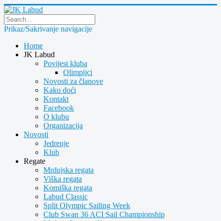
Prikaz/Sakrivanje navigacije
Home
JK Labud
Povijest kluba
Olimpijci
Novosti za članove
Kako doći
Kontakt
Facebook
O klubu
Organizacija
Novosti
Jedrenje
Klub
Regate
Mrdujska regata
Viška regata
Komiška regata
Labud Classic
Split Olympic Sailing Week
Club Swan 36 ACI Sail Championship