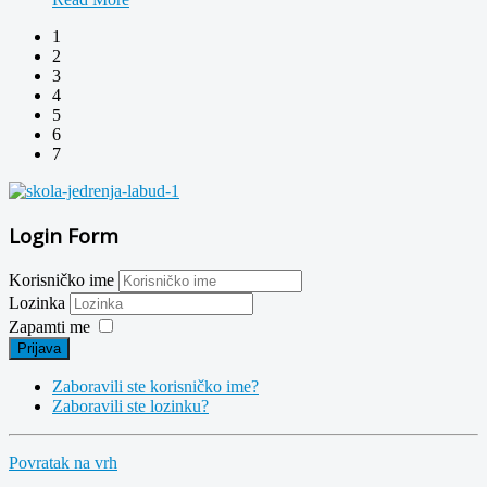
1
2
3
4
5
6
7
Login Form
Korisničko ime
Lozinka
Zapamti me
Prijava
Zaboravili ste korisničko ime?
Zaboravili ste lozinku?
Povratak na vrh