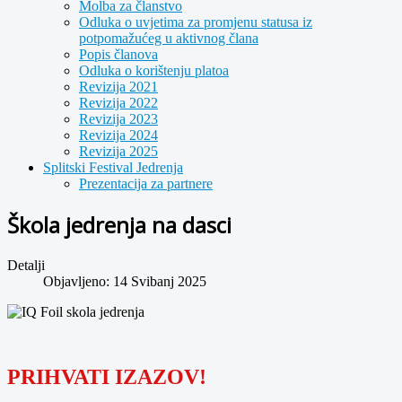
Molba za članstvo
Odluka o uvjetima za promjenu statusa iz
potpomažućeg u aktivnog člana
Popis članova
Odluka o korištenju platoa
Revizija 2021
Revizija 2022
Revizija 2023
Revizija 2024
Revizija 2025
Splitski Festival Jedrenja
Prezentacija za partnere
Škola jedrenja na dasci
Detalji
Objavljeno: 14 Svibanj 2025
PRIHVATI IZAZOV!