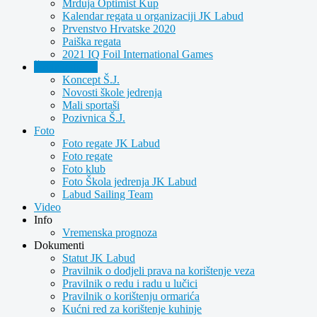
Mrduja Optimist Kup
Kalendar regata u organizaciji JK Labud
Prvenstvo Hrvatske 2020
Paiška regata
2021 IQ Foil International Games
Škola jedrenja
Koncept Š.J.
Novosti škole jedrenja
Mali sportaši
Pozivnica Š.J.
Foto
Foto regate JK Labud
Foto regate
Foto klub
Foto Škola jedrenja JK Labud
Labud Sailing Team
Video
Info
Vremenska prognoza
Dokumenti
Statut JK Labud
Pravilnik o dodjeli prava na korištenje veza
Pravilnik o redu i radu u lučici
Pravilnik o korištenju ormarića
Kućni red za korištenje kuhinje