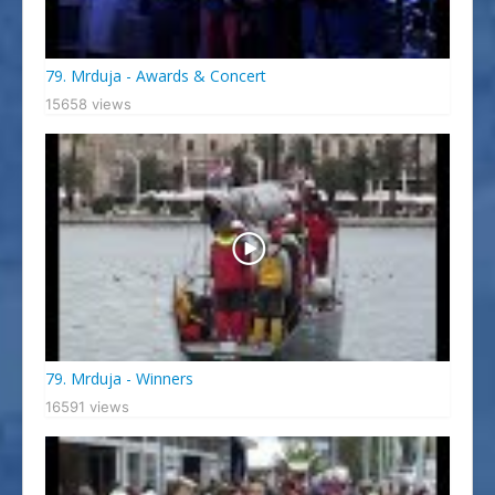
79. Mrduja - Awards & Concert
15658 views
79. Mrduja - Winners
16591 views