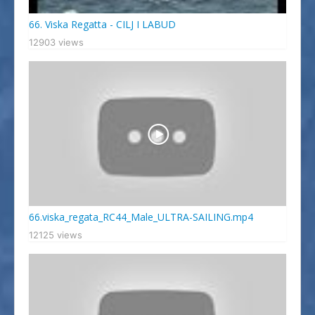
Dokumenti
66. Viska Regatta - CILJ I LABUD
Splitski Festival Jedrenja
12903 views
66.viska_regata_RC44_Male_ULTRA-SAILING.mp4
12125 views