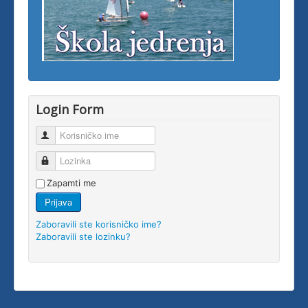
Login Form
Korisničko ime
Lozinka
Zapamti me
Prijava
Zaboravili ste korisničko ime?
Zaboravili ste lozinku?