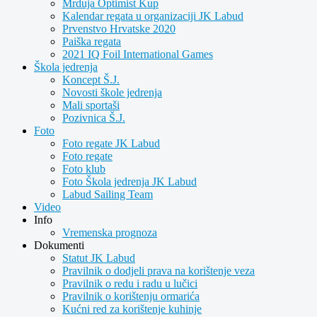
Mrduja Optimist Kup
Kalendar regata u organizaciji JK Labud
Prvenstvo Hrvatske 2020
Paiška regata
2021 IQ Foil International Games
Škola jedrenja
Koncept Š.J.
Novosti škole jedrenja
Mali sportaši
Pozivnica Š.J.
Foto
Foto regate JK Labud
Foto regate
Foto klub
Foto Škola jedrenja JK Labud
Labud Sailing Team
Video
Info
Vremenska prognoza
Dokumenti
Statut JK Labud
Pravilnik o dodjeli prava na korištenje veza
Pravilnik o redu i radu u lučici
Pravilnik o korištenju ormarića
Kućni red za korištenje kuhinje