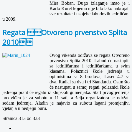
Mira Boban. Dugo izlaganje imao je i
Karlo Kuret kojemu nije bilo lako nabrojati
sve rezultate i uspjehe labudovih jedriličara
u 2009.
Regata Otvoreno prvenstvo Splita
2010
Ovog vikenda održava se regata Otvoreno
prvenstvo Splita 2010. Labud će nastupiti
sa jedriličarima i jedriličarkama u svim
klasama. Polaznici škole jedrenja u
optimistima sa 8 brodova, Laser 4.7 sa
dva, Radial sa dva i tri Standarda. Osim što
će nastupati u samoj regati, polaznici škole
jedrenja pratit će regatu iz klupskih gumenjaka. Start prvog jedrenja
predviđen je za subotu u 11 sati, a želja organizatora je održati
sedam jedrenja. Aladin je najavio za subotu lagani promjenjivi
vjetar, a u nedjelju buru.
Stranica 313 od 333