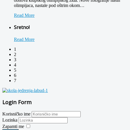
obnova klupskog olimpijskog zida. Nove fotografije naših
olimpijaca, nastale pod oštrim okom
…
Read More
Sretno!
Read More
1
2
3
4
5
6
7
Login Form
Korisničko ime
Lozinka
Zapamti me