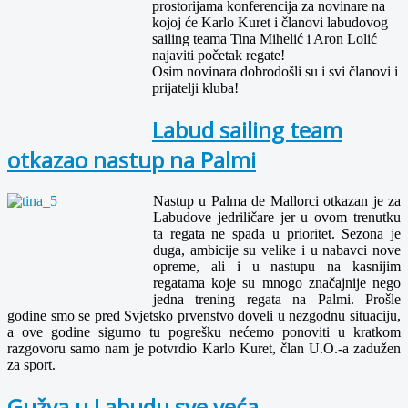
prostorijama konferencija za novinare na
kojoj će Karlo Kuret i članovi labudovog
sailing teama Tina Mihelić i Aron Lolić
najaviti početak regate!
Osim novinara dobrodošli su i svi članovi i
prijatelji kluba!
Labud sailing team
otkazao nastup na Palmi
Nastup u Palma de Mallorci otkazan je za
Labudove jedriličare jer u ovom trenutku
ta regata ne spada u prioritet. Sezona je
duga, ambicije su velike i u nabavci nove
opreme, ali i u nastupu na kasnijim
regatama koje su mnogo značajnije nego
jedna trening regata na Palmi. Prošle
godine smo se pred Svjetsko prvenstvo doveli u nezgodnu situaciju,
a ove godine sigurno tu pogrešku nećemo ponoviti u kratkom
razgovoru samo nam je potvrdio Karlo Kuret, član U.O.-a zadužen
za sport.
Gužva u Labudu sve veća