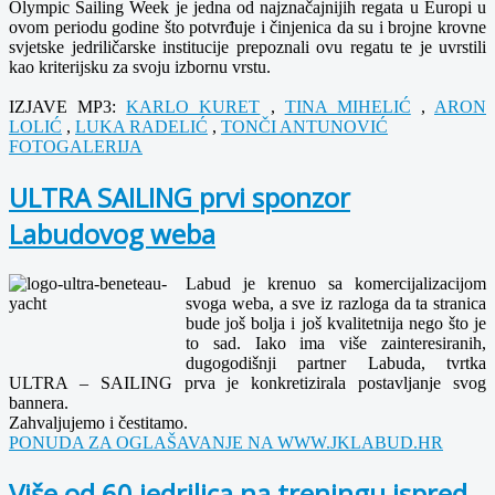
Olympic Sailing Week je jedna od najznačajnijih regata u Europi u
ovom periodu godine što potvrđuje i činjenica da su i brojne krovne
svjetske jedriličarske institucije prepoznali ovu regatu te je uvrstili
kao kriterijsku za svoju izbornu vrstu.
IZJAVE MP3:
KARLO KURET
,
TINA MIHELIĆ
,
ARON
LOLIĆ
,
LUKA RADELIĆ
,
TONČI ANTUNOVIĆ
FOTOGALERIJA
ULTRA SAILING prvi sponzor
Labudovog weba
Labud je krenuo sa komercijalizacijom
svoga weba, a sve iz razloga da ta stranica
bude još bolja i još kvalitetnija nego što je
to sad. Iako ima više zainteresiranih,
dugogodišnji partner Labuda, tvrtka
ULTRA – SAILING prva je konkretizirala postavljanje svog
bannera.
Zahvaljujemo i čestitamo.
PONUDA ZA OGLAŠAVANJE NA WWW.JKLABUD.HR
Više od 60 jedrilica na treningu ispred