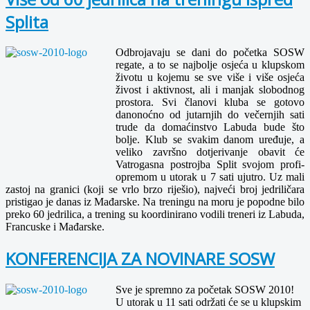
Splita
Odbrojavaju se dani do početka SOSW
regate, a to se najbolje osjeća u klupskom
životu u kojemu se sve više i više osjeća
živost i aktivnost, ali i manjak slobodnog
prostora. Svi članovi kluba se gotovo
danonoćno od jutarnjih do večernjih sati
trude da domaćinstvo Labuda bude što
bolje. Klub se svakim danom uređuje, a
veliko završno dotjerivanje obavit će
Vatrogasna postrojba Split svojom profi-
opremom u utorak u 7 sati ujutro. Uz mali
zastoj na granici (koji se vrlo brzo riješio), najveći broj jedriličara
pristigao je danas iz Mađarske. Na treningu na moru je popodne bilo
preko 60 jedrilica, a trening su koordinirano vodili treneri iz Labuda,
Francuske i Mađarske.
KONFERENCIJA ZA NOVINARE SOSW
Sve je spremno za početak SOSW 2010!
U utorak u 11 sati održati će se u klupskim