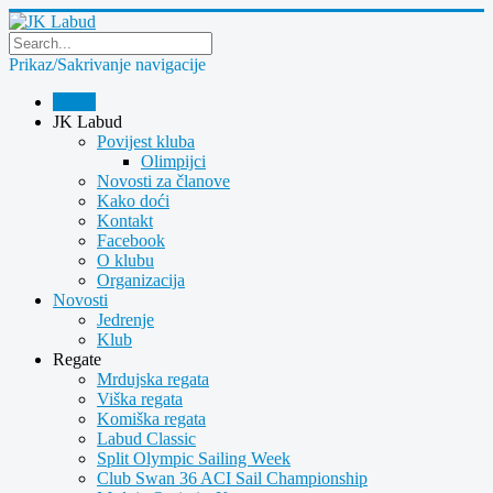
Prikaz/Sakrivanje navigacije
Home
JK Labud
Povijest kluba
Olimpijci
Novosti za članove
Kako doći
Kontakt
Facebook
O klubu
Organizacija
Novosti
Jedrenje
Klub
Regate
Mrdujska regata
Viška regata
Komiška regata
Labud Classic
Split Olympic Sailing Week
Club Swan 36 ACI Sail Championship