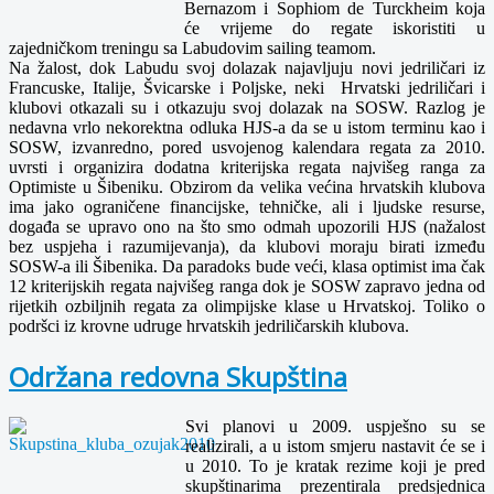
Bernazom i Sophiom de Turckheim koja
će vrijeme do regate iskoristiti u
zajedničkom treningu sa Labudovim sailing teamom.
Na žalost, dok Labudu svoj dolazak najavljuju novi jedriličari iz
Francuske, Italije, Švicarske i Poljske, neki Hrvatski jedriličari i
klubovi otkazali su i otkazuju svoj dolazak na SOSW. Razlog je
nedavna vrlo nekorektna odluka HJS-a da se u istom terminu kao i
SOSW, izvanredno, pored usvojenog kalendara regata za 2010.
uvrsti i organizira dodatna kriterijska regata najvišeg ranga za
Optimiste u Šibeniku. Obzirom da velika većina hrvatskih klubova
ima jako ograničene financijske, tehničke, ali i ljudske resurse,
događa se upravo ono na što smo odmah upozorili HJS (nažalost
bez uspjeha i razumijevanja), da klubovi moraju birati između
SOSW-a ili Šibenika. Da paradoks bude veći, klasa optimist ima čak
12 kriterijskih regata najvišeg ranga dok je SOSW zapravo jedna od
rijetkih ozbiljnih regata za olimpijske klase u Hrvatskoj. Toliko o
podršci iz krovne udruge hrvatskih jedriličarskih klubova.
Održana redovna Skupština
Svi planovi u 2009. uspješno su se
realizirali, a u istom smjeru nastavit će se i
u 2010. To je kratak rezime koji je pred
skupštinarima prezentirala predsjednica