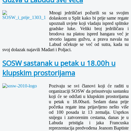
Mnogi jedriličari požurili su sa svojim
dolaskom u Split kako bi prije same regate
upoznali uvjete koji vladaju ispred splitske
gradske luke. Veliki broj jedriličara i
brodova na platou ispred hangara već je
stvorio laganu gužvu, a prava navala na
Labud očekuje se već od sutra, kada su
svoj dolazak najavili Mađari i Poljaci.
SOSW sastanak u petak u 18.00h u
klupskim prostorijama
Pozivaju se svi članovi koji će raditi u
organizaciji SOSW da prisustvuju sastanku
koji će se održati u klupskim prostorijama
u petak u 18.00sati. Sedam dana prije
početka regate ima prijavljeno nešto više
od 100 posada iz 13 zemalja. Usprkos
snijegu i zatvorenim cestama, danas je u
Labuda pristigla i jaka Francuska
reprezentacija predvođena Jeanom Baptiste