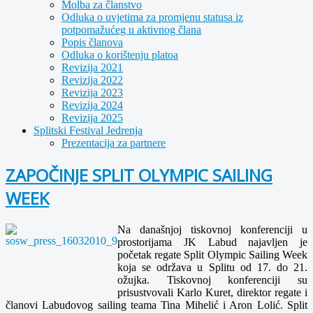
Molba za članstvo
Odluka o uvjetima za promjenu statusa iz
potpomažućeg u aktivnog člana
Popis članova
Odluka o korištenju platoa
Revizija 2021
Revizija 2022
Revizija 2023
Revizija 2024
Revizija 2025
Splitski Festival Jedrenja
Prezentacija za partnere
ZAPOČINJE SPLIT OLYMPIC SAILING
WEEK
Na današnjoj tiskovnoj konferenciji u
prostorijama JK Labud najavljen je
početak regate Split Olympic Sailing Week
koja se održava u Splitu od 17. do 21.
ožujka. Tiskovnoj konferenciji su
prisustvovali Karlo Kuret, direktor regate i
članovi Labudovog sailing teama Tina Mihelić i Aron Lolić. Split