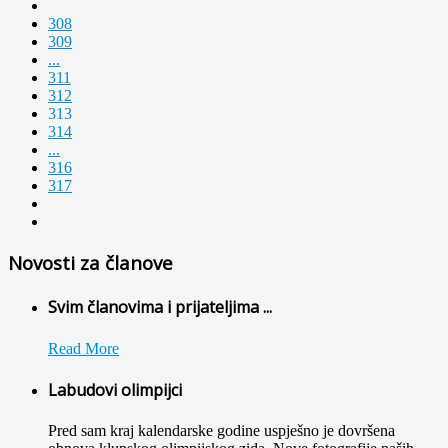
308
309
...
311
312
313
314
...
316
317
Novosti za članove
Svim članovima i prijateljima ...
Read More
Labudovi olimpijci
Pred sam kraj kalendarske godine uspješno je dovršena